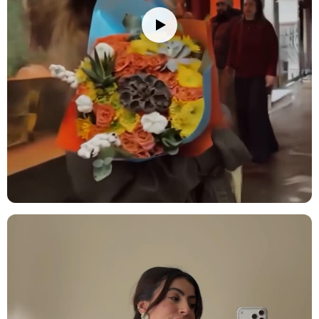
stüdyolarında zarif bir atmosfer yaratır. Okaliptus ve lavanta, zihni
sakinleştirir ve odaklanmayı artırır.
Kurumsal Hediye:
Çalışanlarınıza ya da iş ortaklarınıza teşekkür
etmek veya kutlamak için anlamlı ve zarif bir hediye alternatifi.
Modern tasarımı, profesyonel bir atmosfer yaratır ve takdiri şık bir
şekilde ifade eder.
Bakım İpuçları
Çiçek buketinizi/vazonuzu eve getirdiğinizde, ambalajını açıp varsa
iplerini çözün. Çiçeklerin daha fazla su çekebilmesi için alt
yaprakları temizleyin ve saplarını 2-3 cm kadar, suyun altında
tutarak kesin. Çiçekleri yerleştireceğiniz vazoyu iyice temizleyin ve
vazoya oda sıcaklığında su doldurun; su seviyesini sapların yarısına
kadar gelecek şekilde ayarlamaya dikkat edin. Vazonuza bir paket
çiçek besini eklemeyi unutmayın. Çiçeklerinizi direkt güneş
ışığından, rüzgardan ve ısı kaynaklarından (radyatör, klima, soba
gibi) uzak tutun. Su seviyesini her gün kontrol ederek değiştirin ve
her su değişiminde sapları 0.5-1 cm kadar tekrar kesin. Ayrıca, suyu
klorsuz ve dinlenmiş su ile değiştirmek çiçeklerinizin ömrünü
uzatmanızı sağlayacaktır. Solan veya kuruyan çiçekleri temizleyerek
diğer çiçeklerin daha uzun süre taze kalmasını sağlayabilirsiniz.
Stok durumuna göre ürünlerde ufak değişiklikler olabilir.