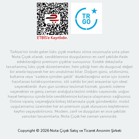
Türkiye’nin önde gelen lüks çiçek markası olma vizyonuyla yola çıkan
Nota Çiçek olarak, sevdiklerinize duygularınızı en zarif şekilde ifade
edebileceğiniz premium çiçekler sunuyoruz. Estetik detaylarla
tasarlanmış lüks çiçek düzenlemeleri, hem şıklığı hem de duygusal değeri
bir arada taşıyarak her anı unutulmaz kılar. Doğum günü, yıldönümü,
kutlama veya “sadece içimden geldi” diyebileceğiniz anlar için özenle
hazırlanan koleksiyonlarımız, stil sahibi bir jest arayanlar için ideal
seçeneklerdir. Aynı gün ücretsiz teslimat hizmeti, güvenli ödeme
seçenekleri ve geniş zaman aralığıyla teslim imkânı sayesinde, yoğun
hayat temposu içinde bile sevdiklerinize kolayca ulaşmanızı sağlıyoruz.
Online sipariş seçeneğiyle birkaç tıklamayla çiçek gönderebilir, mobil
uygulamamız üzerinden her an premium çiçek dünyasını keşfetmenin
keyfini yaşayabilirsiniz. Modern, zarif ve duyguları en ince şekilde
yansıtan tasarımlarla, Nota Çiçek her zaman yanınızda.
Copyright © 2026 Nota Çiçek Satış ve Ticaret Anonim Şirketi