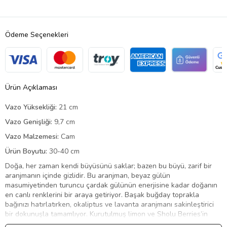
Ödeme Seçenekleri
Ürün Açıklaması
Vazo Yüksekliği:
21 cm
Vazo Genişliği:
9,7 cm
Vazo Malzemesi:
Cam
Ürün Boyutu:
30-40 cm
Doğa, her zaman kendi büyüsünü saklar; bazen bu büyü, zarif bir
aranjmanın içinde gizlidir. Bu aranjman, beyaz gülün
masumiyetinden turuncu çardak gülünün enerjisine kadar doğanın
en canlı renklerini bir araya getiriyor. Başak buğday toprakla
bağınızı hatırlatırken, okaliptus ve lavanta aranjmanı sakinleştirici
bir dokunuşla tamamlıyor. Kurutulmuş limon ve Sholu Berries’in
doğal yapıları taze bir dokunuş eklerken, sarı luna ve solucan otu