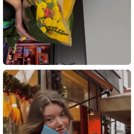
Ürün İçeriği
İthal Beyaz Gül:
Zarafetin ve saflığın simgesi. Aranjmanın merkezi
çiçeği olarak duygusal anlam taşır.
Turuncu Çardak Gül:
Canlı turuncu tonu, aranjmana enerji ve
dinamik bir hava katar. Aşk ve tutkuyu simgeler.
Okaliptus:
Ferahlatıcı kokusu ve görselliğiyle, aranjmanın doğal
zarafetini pekiştirir ve sakinleştirici bir etki yaratır.
Sholu Berries:
Canlı renkleriyle aranjmana neşe ve dinamizm katar.
Doğal bir dokunuş sağlar ve dikkat çekici bir özellik oluşturur.
Solucan Otu:
Doğal güzelliği ve dokusu ile aranjmanın enerjik
havasını artırır. Sade ama etkileyici bir bitkidir.
Sarı Luna:
Canlı sarı tonu, aranjmana enerji ve neşe katar. Zarif ve
modern bir dokunuş sağlar.
Kullanım Alanları ve Öneriler
Ev Dekorasyonu:
Bu zarif aranjman, evinize modern bir dokunuş
katacak ve yaşam alanınıza şıklık kazandıracaktır. Özellikle oturma
odası, yemek odası veya sehpa üzerinde harika bir dekorasyon
öğesi olabilir.
Ofis Dekorasyonu:
Çalışma alanınıza estetik bir dokunuş ekler ve
profesyonel bir ortamda zarif bir atmosfer yaratır. Masanızı
renklendirir ve ofis girişinde şık bir detay sağlar.
Yoga Stüdyosu Tasarımı:
Huzurlu ve sakinleştirici etkisiyle, yoga