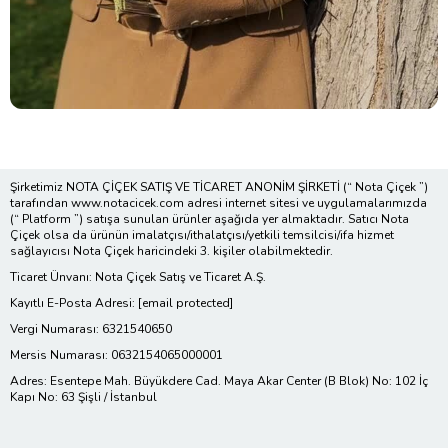
Şirketimiz NOTA ÇİÇEK SATIŞ VE TİCARET ANONİM ŞİRKETİ (“ Nota Çiçek ”)
tarafından www.notacicek.com adresi internet sitesi ve uygulamalarımızda
(“ Platform ”) satışa sunulan ürünler aşağıda yer almaktadır. Satıcı Nota
Çiçek olsa da ürünün imalatçısı/ithalatçısı/yetkili temsilcisi/ifa hizmet
sağlayıcısı Nota Çiçek haricindeki 3. kişiler olabilmektedir.
Ticaret Ünvanı: Nota Çiçek Satış ve Ticaret A.Ş.
Kayıtlı E-Posta Adresi:
[email protected]
Vergi Numarası: 6321540650
Mersis Numarası: 0632154065000001
Adres: Esentepe Mah. Büyükdere Cad. Maya Akar Center (B Blok) No: 102 İç
Kapı No: 63 Şişli / İstanbul