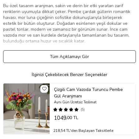
Bu özel tasarım aranjman, sakin ve derin bir etki yaratan zarif
renklerin uyumuyla dikkat çeker. Pembe çardak güllerin romantik
havası, mor luna çiçeğinin sofistike dokunuşlarıyla birleşerek
estetik bir bütün oluşturur. Doğadan esinlenen yeşil dokular ve
pastel tonlar, modern ve zamansız bir görünüm sunar. İnce cam
vazoda mor ve sarı kurdele detaylarıyla tamamlanan bu tasarım,
bulunduğu ortama huzur ve sıcaklık katar.
Neden Tercih Etmelisiniz?
Tüm Açıklamayı Gör
Sevdiklerinize duygularınızı sade ve etkileyici bir şekilde iletmek
isteyenler için özenle hazırlanmıştır. Kişisel not ekleme imkanı
sayesinde, bu aranjman anlamlı ve özel bir hediye haline gelir. Hem
İlginizi Çekebilecek Benzer Seçenekler
estetik hem de duygusal değer taşıyan bu ürün, farklı zevklere
hitap eden zarif bir seçenek sunar.
Çizgili Cam Vazoda Turuncu Pembe
Hangi özel günler için uygun?
Gül Aranjmanı
Yılbaşı / Yeni Yıl Kutlaması:
Yeni yılın taze ve umut dolu enerjisini
Aynı Gün Ücretsiz Teslimat
yansıtarak zarif bir başlangıç hissi verir.
(5)
Doğum Günü:
Sevdiklerinize romantik ve içten bir sürpriz yapmak
1049
,00 TL
için uygundur.
Anneler Günü:
Pembe tonlarıyla şefkat ve sevgiyi ifade ederek
annenize olan bağlılığınızı gösterir.
218,54 TL'den Başlayan Taksitlerle
Sevgililer Günü:
Klasik seçeneklerin dışında, daha duygusal ve