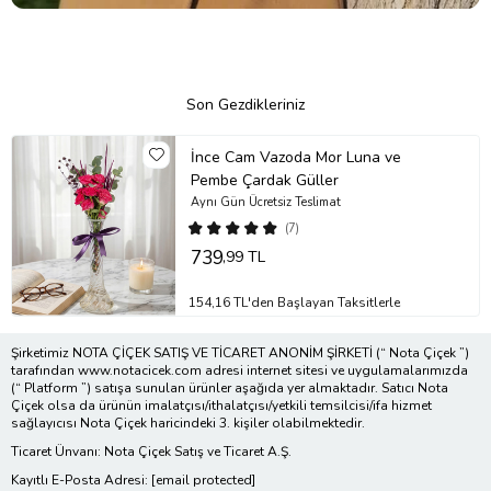
Son Gezdikleriniz
İnce Cam Vazoda Mor Luna ve
Pembe Çardak Güller
Aynı Gün Ücretsiz Teslimat
(7)
739
,99 TL
154,16 TL'den Başlayan Taksitlerle
Şirketimiz NOTA ÇİÇEK SATIŞ VE TİCARET ANONİM ŞİRKETİ (“ Nota Çiçek ”)
tarafından www.notacicek.com adresi internet sitesi ve uygulamalarımızda
(“ Platform ”) satışa sunulan ürünler aşağıda yer almaktadır. Satıcı Nota
Çiçek olsa da ürünün imalatçısı/ithalatçısı/yetkili temsilcisi/ifa hizmet
sağlayıcısı Nota Çiçek haricindeki 3. kişiler olabilmektedir.
Ticaret Ünvanı: Nota Çiçek Satış ve Ticaret A.Ş.
Kayıtlı E-Posta Adresi:
[email protected]