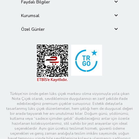
Faydalı Bilgiler
Kurumsal
Özel Günler
Türkiye’nin önde gelen lüks çiçek markası olma vizyonuyla yola çıkan
Nota Çiçek olarak, sevdiklerinize duygularınızı en zarif şekilde ifade
edebileceğiniz premium çiçekler sunuyoruz. Estetik detaylarla
tasarlanmış lüks çiçek düzenlemeleri, hem şıklığı hem de duygusal değeri
bir arada taşıyarak her anı unutulmaz kılar. Doğum günü, yıldönümü,
kutlama veya “sadece içimden geldi” diyebileceğiniz anlar için özenle
hazırlanan koleksiyonlarımız, stil sahibi bir jest arayanlar için ideal
seçeneklerdir. Aynı gün ücretsiz teslimat hizmeti, güvenli ödeme
seçenekleri ve geniş zaman aralığıyla teslim imkânı sayesinde, yoğun
hayat temposu içinde bile sevdiklerinize kolayca ulaşmanızı sağlıyoruz.