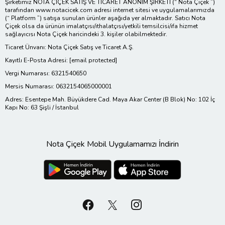
Şirketimiz NOTA ÇİÇEK SATIŞ VE TİCARET ANONİM ŞİRKETİ (“ Nota Çiçek ”)
tarafından www.notacicek.com adresi internet sitesi ve uygulamalarımızda
(“ Platform ”) satışa sunulan ürünler aşağıda yer almaktadır. Satıcı Nota
Çiçek olsa da ürünün imalatçısı/ithalatçısı/yetkili temsilcisi/ifa hizmet
sağlayıcısı Nota Çiçek haricindeki 3. kişiler olabilmektedir.
Ticaret Ünvanı: Nota Çiçek Satış ve Ticaret A.Ş.
Kayıtlı E-Posta Adresi:
[email protected]
Vergi Numarası: 6321540650
Mersis Numarası: 0632154065000001
Adres: Esentepe Mah. Büyükdere Cad. Maya Akar Center (B Blok) No: 102 İç
Kapı No: 63 Şişli / İstanbul
Nota Çiçek Mobil Uygulamamızı İndirin