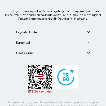
Nota Çiçek olarak kişisel verilerinizin gizliliğini önemsiyoruz. Şirketimizin
kişisel veri işleme süreçleri hakkında detaylı bilgi almak için lütfen
Kişisel
Verilerin Korunması ve Gizlilik Politikası
’nı inceleyiniz.
Faydalı Bilgiler
Kurumsal
Özel Günler
Türkiye’nin önde gelen lüks çiçek markası olma vizyonuyla yola çıkan
Nota Çiçek olarak, sevdiklerinize duygularınızı en zarif şekilde ifade