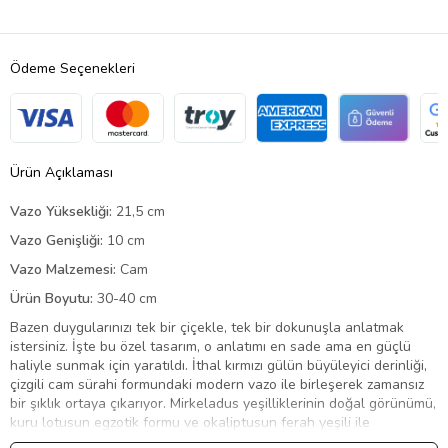
Ödeme Seçenekleri
Ürün Açıklaması
Vazo Yüksekliği:
21,5 cm
Vazo Genişliği:
10 cm
Vazo Malzemesi:
Cam
Ürün Boyutu:
30-40 cm
Bazen duygularınızı tek bir çiçekle, tek bir dokunuşla anlatmak
istersiniz. İşte bu özel tasarım, o anlatımı en sade ama en güçlü
haliyle sunmak için yaratıldı. İthal kırmızı gülün büyüleyici derinliği,
çizgili cam sürahi formundaki modern vazo ile birleşerek zamansız
bir şıklık ortaya çıkarıyor. Mirkeladus yeşilliklerinin doğal görünümü,
kuru lotusun egzotik formu ve okaliptusun ferah yeşili ile
dengelenen bu kompozisyon; bej lagurusun yumuşak dokusu ve