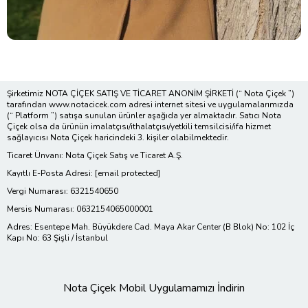
Şirketimiz NOTA ÇİÇEK SATIŞ VE TİCARET ANONİM ŞİRKETİ (“ Nota Çiçek ”)
tarafından www.notacicek.com adresi internet sitesi ve uygulamalarımızda
(“ Platform ”) satışa sunulan ürünler aşağıda yer almaktadır. Satıcı Nota
Çiçek olsa da ürünün imalatçısı/ithalatçısı/yetkili temsilcisi/ifa hizmet
sağlayıcısı Nota Çiçek haricindeki 3. kişiler olabilmektedir.
Ticaret Ünvanı: Nota Çiçek Satış ve Ticaret A.Ş.
Kayıtlı E-Posta Adresi:
[email protected]
Vergi Numarası: 6321540650
Mersis Numarası: 0632154065000001
Adres: Esentepe Mah. Büyükdere Cad. Maya Akar Center (B Blok) No: 102 İç
Kapı No: 63 Şişli / İstanbul
Nota Çiçek Mobil Uygulamamızı İndirin