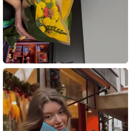
duruş sergiler.
Öğretmenler Günü:
Öğretmenlerinize olan minnettarlığınızı ifade
edebileceğiniz anlamlı ve zarif bir hediye. Protea enginar çiçeği ve
okaliptus, öğretmenlerinizin gününü özel kılar.
Yeni Yıl Kutlaması:
Yeni yılın taze ve umut dolu ruhunu yansıtan
zarif bir hediye. Pembe çardak gül ve okaliptus, yeni yılın enerjisini
sevdiklerinize taşır.
Ürün İçeriği
Pembe Çardak Gül:
Zarif pembe tonu ile aranjmanın renk paletine
neşe ve canlılık katarken, aşkı ve masumiyeti simgeler.
Beyaz Papatya:
Saf ve zarif görünümüyle, aranjmanın sade ama
etkileyici çiçeğidir. Saflık ve huzurun simgesidir.
Protea Enginar Çiçeği:
Kendine has yapısı ve renkleriyle, aranjmana
dinamik bir hava katar. Gücü ve zarafeti bir arada sunar.
Areka (Kuru Bitki):
Doğal ve rustik bir dokunuş sağlar, aranjmanın
doğal havasını güçlendirir.
Okaliptus:
Taze ve ferahlatıcı dokusu ile aranjmana yenileyici bir
etki katar, doğal şıklığını tamamlar.
Kullanım Alanları ve Öneriler
Şık ve zarif çiçek aranjmanı, her mekâna modern bir dokunuş ve
doğal güzellik ekler. Hem dekorasyon hem de hediye olarak
kullanabileceğiniz çeşitli alanlar: