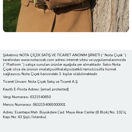
Şirketimiz NOTA ÇİÇEK SATIŞ VE TİCARET ANONİM ŞİRKETİ (“ Nota Çiçek ”)
tarafından www.notacicek.com adresi internet sitesi ve uygulamalarımızda
(“ Platform ”) satışa sunulan ürünler aşağıda yer almaktadır. Satıcı Nota
Çiçek olsa da ürünün imalatçısı/ithalatçısı/yetkili temsilcisi/ifa hizmet
sağlayıcısı Nota Çiçek haricindeki 3. kişiler olabilmektedir.
Ticaret Ünvanı: Nota Çiçek Satış ve Ticaret A.Ş.
Kayıtlı E-Posta Adresi:
[email protected]
Vergi Numarası: 6321540650
Mersis Numarası: 0632154065000001
Adres: Esentepe Mah. Büyükdere Cad. Maya Akar Center (B Blok) No: 102 İç
Kapı No: 63 Şişli / İstanbul