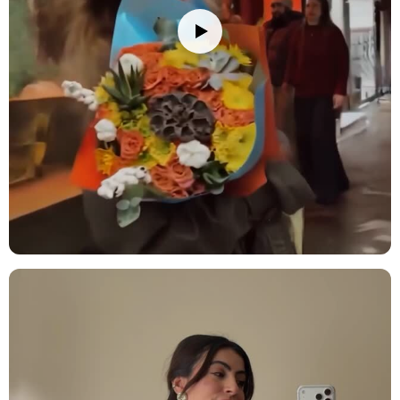
Ev Dekorasyonu:
Oturma odası, yemek odası veya giriş alanında bu
zarif aranjmanı kullanarak evinize taze ve şık bir hava katabilirsiniz.
Kristal cam silindir vazo, evin her köşesinde zarif bir dokunuş
sağlar.
Ofis Hediyesi:
Ofis alanlarında veya çalışma masasında hoş bir
dekorasyon sağlar. Çalışma ortamına doğallık ve şıklık ekler.
Otel / İş Yeri Dekorasyonu:
Otel lobisi, ofis odaları veya toplantı
alanlarında zarif bir atmosfer yaratır. Bu şık aranjman, mekâna
modern bir dokunuş ekler.
Yeni İş / Terfi:
Yeni bir iş veya terfi kutlaması için anlamlı bir hediye.
Aranjman, başarıyı zarif bir şekilde kutlamak için mükemmel bir
seçenek sunar.
Hasta Ziyareti:
Hasta ziyaretlerinde moral verici bir hediye. Lavanta
ve areka, hastaya huzur ve sakinlik sunar.
Teşekkür Hediyesi:
Teşekkür etmek için anlamlı ve zarif bir hediye
alternatifi. Pembe çardak gül ve okaliptus, minnettarlığınızı zarif bir
şekilde ifade eder.
Yemek Masası Süslemesi:
Akşam yemeklerinde veya özel
davetlerde yemek masanızı şık bir şekilde süsler. Pembe çardak gül
ve beyaz papatya, sofranıza zarif bir dokunuş katar.
Açılış Hediyesi:
Yeni bir işyeri açılışında anlamlı bir hediye. Bu
aranjman, işyerine modern ve zarif bir dokunuş ekler.
Özür Dilerim Hediyesi:
Özür dilemek için anlamlı ve zarif bir hediye