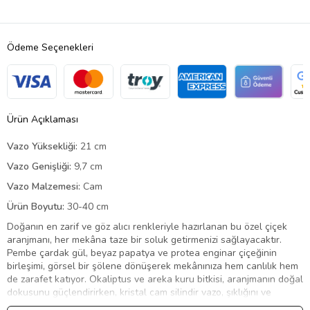
Ödeme Seçenekleri
Ürün Açıklaması
Vazo Yüksekliği:
21 cm
Vazo Genişliği:
9,7 cm
Vazo Malzemesi:
Cam
Ürün Boyutu:
30-40 cm
Doğanın en zarif ve göz alıcı renkleriyle hazırlanan bu özel çiçek
aranjmanı, her mekâna taze bir soluk getirmenizi sağlayacaktır.
Pembe çardak gül, beyaz papatya ve protea enginar çiçeğinin
birleşimi, görsel bir şölene dönüşerek mekânınıza hem canlılık hem
de zarafet katıyor. Okaliptus ve areka kuru bitkisi, aranjmanın doğal
dokusunu güçlendirirken, kristal cam silindir vazo, şıklığını ve
zarafetini ön plana çıkarıyor. Her bir çiçeğin ayrı anlamlar taşıması,