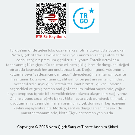
Türkiye’nin önde gelen lüks çiçek markası olma vizyonuyla yola çıkan
Nota Çiçek olarak, sevdiklerinize duygularınızı en zarif şekilde ifade
edebileceğiniz premium çiçekler sunuyoruz. Estetik detaylarla
tasarlanmış lüks çiçek düzenlemeleri, hem şıklığı hem de duygusal değeri
bir arada taşıyarak her anı unutulmaz kılar. Doğum günü, yıldönümü,
kutlama veya “sadece içimden geldi” diyebileceğiniz anlar için özenle
hazırlanan koleksiyonlarımız, stil sahibi bir jest arayanlar için ideal
seçeneklerdir. Aynı gün ücretsiz teslimat hizmeti, güvenli ödeme
seçenekleri ve geniş zaman aralığıyla teslim imkânı sayesinde, yoğun
hayat temposu içinde bile sevdiklerinize kolayca ulaşmanızı sağlıyoruz.
Online sipariş seçeneğiyle birkaç tıklamayla çiçek gönderebilir, mobil
uygulamamız üzerinden her an premium çiçek dünyasını keşfetmenin
keyfini yaşayabilirsiniz. Modern, zarif ve duyguları en ince şekilde
yansıtan tasarımlarla, Nota Çiçek her zaman yanınızda.
Copyright © 2026 Nota Çiçek Satış ve Ticaret Anonim Şirketi