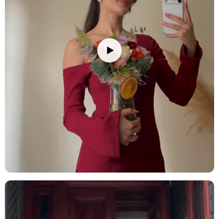
alternatifi. Aranjmanın huzurlu dokusu, duygularınızı nazikçe
iletebilir.
Törenler:
Her türlü tören veya kutlamada şıklık yaratacak bir
seçenek. Aranjmanın modern ve şık tasarımı, etkinliğinize estetik bir
hava katacaktır.
Bakım İpuçları
Çiçek buketinizi/vazonuzu eve getirdiğinizde, ambalajını açıp varsa
iplerini çözün. Çiçeklerin daha fazla su çekebilmesi için alt
yaprakları temizleyin ve saplarını 2-3 cm kadar, suyun altında
tutarak kesin. Çiçekleri yerleştireceğiniz vazoyu iyice temizleyin ve
vazoya oda sıcaklığında su doldurun; su seviyesini sapların yarısına
kadar gelecek şekilde ayarlamaya dikkat edin. Vazonuza bir paket
çiçek besini eklemeyi unutmayın. Çiçeklerinizi direkt güneş
ışığından, rüzgardan ve ısı kaynaklarından (radyatör, klima, soba
gibi) uzak tutun. Su seviyesini her gün kontrol ederek değiştirin ve
her su değişiminde sapları 0.5-1 cm kadar tekrar kesin. Ayrıca, suyu
klorsuz ve dinlenmiş su ile değiştirmek çiçeklerinizin ömrünü
uzatmanızı sağlayacaktır. Solan veya kuruyan çiçekleri temizleyerek
diğer çiçeklerin daha uzun süre taze kalmasını sağlayabilirsiniz.
Bazı güllerin uç kısımdaki yapraklarında meydana gelen siyah
alanlar ürünün özel tür olmasından kaynaklı olup güle ait bir kusur
teşkil etmemektedir.