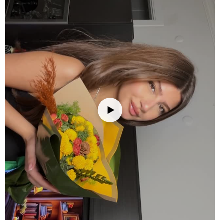
barışmaya zarif bir başlangıç sunar.
Anlamlı Kutlamalar:
Sevgi dolu her özel günde duygularınızı
zarafetle taşıyan kalıcı bir armağandır.
Ürün içeriğinde neler var?
Kırmızı Gül:
Tutkulu ve güçlü sevginin simgesi olan kırmızı güller,
aranjmana zarif ve etkileyici bir odak noktası kazandırır.
Somon Craspedia:
Uzun saplı, küre formlu somon craspedia
çiçekleri, aranjmana sıcak renk vurguları ve oyunbaz bir hareket
katar.
Dianthus Green Trick:
Kadifemsi yeşil dokusuyla aranjmana eşlik
eden dianthus green trick, kompozisyona taze bir denge ve doku
katar.
Ruskos:
Parlak ve dayanıklı yeşil yapraklarıyla ruskos, çiçekleri
çerçeveleyerek kompozisyona doğal bir bütünlük sağlar.
Mirkeladus:
İnce ve tüylü yeşil dokusuyla mirkeladus, aranjmana
hafiflik ve zarif bir derinlik katar.
Yuvarlak Kokolin ve Çikolata Kutusu:
Çiçeklerin tazeliğine eşlik
eden kokolin ve çikolata seçkisi, hediyenize tatlı ve keyifli bir
dokunuş ekler.
Bakım İpuçları
Çiçek buketinizi/vazonuzu eve getirdiğinizde, ambalajını açıp varsa
iplerini çözün. Çiçeklerin daha fazla su çekebilmesi için alt