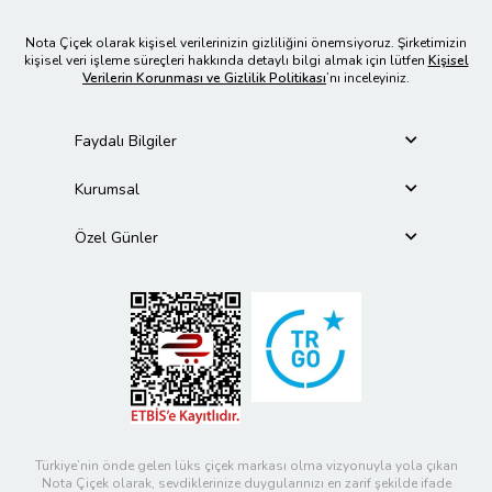
Nota Çiçek olarak kişisel verilerinizin gizliliğini önemsiyoruz. Şirketimizin
kişisel veri işleme süreçleri hakkında detaylı bilgi almak için lütfen
Kişisel
Verilerin Korunması ve Gizlilik Politikası
’nı inceleyiniz.
Faydalı Bilgiler
Kurumsal
Özel Günler
Türkiye’nin önde gelen lüks çiçek markası olma vizyonuyla yola çıkan
Nota Çiçek olarak, sevdiklerinize duygularınızı en zarif şekilde ifade