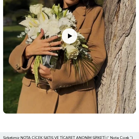
Şirketimiz NOTA ÇİÇEK SATIŞ VE TİCARET ANONİM ŞİRKETİ (“ Nota Çiçek ”)