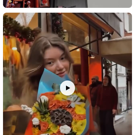
yaprakları temizleyin ve saplarını 2-3 cm cm kadar, suyun altında
tutarak kesin. Çiçekleri yerleştireceğiniz vazoyu iyice temizleyin ve
vazoya oda sıcaklığında su doldurun; su seviyesini sapların yarısına
kadar gelecek şekilde ayarlamaya dikkat edin. Vazonuza bir paket
çiçek besini eklemeyi unutmayın. Çiçeklerinizi direkt güneş
ışığından, rüzgardan ve ısı kaynaklarından (radyatör, klima, soba
gibi) uzak tutun. Su seviyesini her gün kontrol ederek değiştirin ve
her su değişiminde sapları 0.5-1 cm kadar tekrar kesin. Ayrıca, suyu
klorsuz ve dinlenmiş su ile değiştirmek çiçeklerinizin ömrünü
uzatmanızı sağlayacaktır. Solan veya kuruyan çiçekleri temizleyerek
diğer çiçeklerin daha uzun süre taze kalmasını sağlayabilirsiniz.
Bazı güllerin uç kısımdaki yapraklarında meydana gelen siyah
alanlar ürünün özel tür olmasından kaynaklı olup güle ait bir kusur
teşkil etmemektedir.
Saklama Önerisi:
Serin ve kuru yerde (+18/+22°C'de) muhafaza
ediniz. Buzdolabına koymayınız.
Not:
Stok durumuna göre kırpık kağıtları renginde ve ürünlerde
ufak değişiklikler olabilir.
Stok durumuna göre ürünlerde ufak değişiklikler olabilir.
Ürün Kodu:
nob147