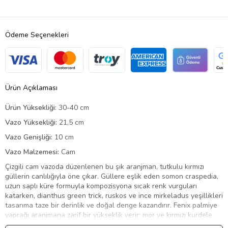
Ödeme Seçenekleri
Ürün Açıklaması
Ürün Yüksekliği:
30-40 cm
Vazo Yüksekliği:
21,5 cm
Vazo Genişliği:
10 cm
Vazo Malzemesi:
Cam
Çizgili cam vazoda düzenlenen bu şık aranjman, tutkulu kırmızı
güllerin canlılığıyla öne çıkar. Güllere eşlik eden somon craspedia,
uzun saplı küre formuyla kompozisyona sıcak renk vurguları
katarken, dianthus green trick, ruskos ve ince mirkeladus yeşillikleri
tasarıma taze bir derinlik ve doğal denge kazandırır. Fenix palmiye
yaprağı aranjmana zarif bir yükseklik verir; mor ve kırmızı kurdele
detayı özenli bir bitiş sağlar. Aranjmana eşlik eden yuvarlak gurme