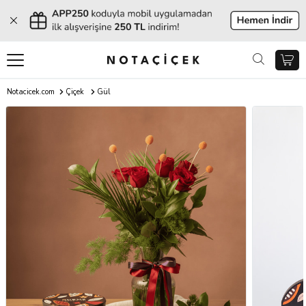
Notacicek.com
Çiçek
Gül