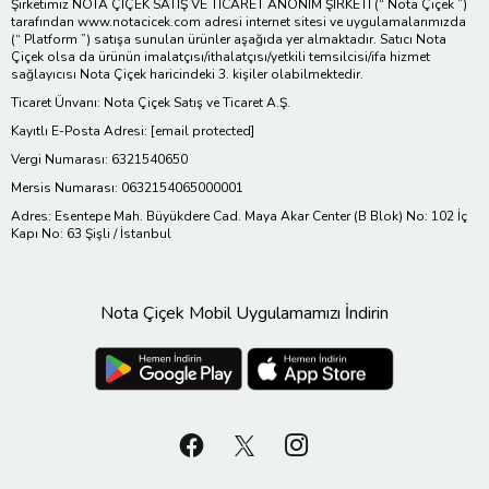
Şirketimiz NOTA ÇİÇEK SATIŞ VE TİCARET ANONİM ŞİRKETİ (“ Nota Çiçek ”)
tarafından www.notacicek.com adresi internet sitesi ve uygulamalarımızda
(“ Platform ”) satışa sunulan ürünler aşağıda yer almaktadır. Satıcı Nota
Çiçek olsa da ürünün imalatçısı/ithalatçısı/yetkili temsilcisi/ifa hizmet
sağlayıcısı Nota Çiçek haricindeki 3. kişiler olabilmektedir.
Ticaret Ünvanı: Nota Çiçek Satış ve Ticaret A.Ş.
Kayıtlı E-Posta Adresi:
[email protected]
Vergi Numarası: 6321540650
Mersis Numarası: 0632154065000001
Adres: Esentepe Mah. Büyükdere Cad. Maya Akar Center (B Blok) No: 102 İç
Kapı No: 63 Şişli / İstanbul
Nota Çiçek Mobil Uygulamamızı İndirin