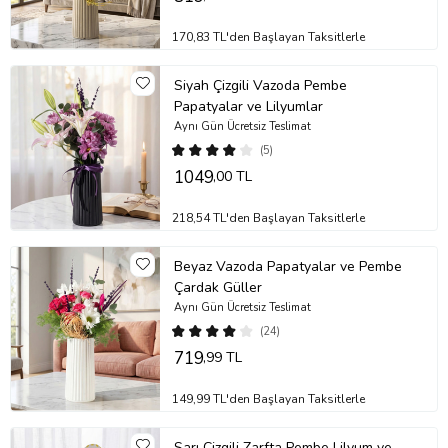
Stok durumuna göre ürünlerde ufak değişiklikler olabilir.
Ürün Kodu:
nob160
170,83 TL'den Başlayan Taksitlerle
Siyah Çizgili Vazoda Pembe
Papatyalar ve Lilyumlar
Aynı Gün Ücretsiz Teslimat
(5)
1049
,00 TL
218,54 TL'den Başlayan Taksitlerle
Beyaz Vazoda Papatyalar ve Pembe
Çardak Güller
Aynı Gün Ücretsiz Teslimat
(24)
719
,99 TL
149,99 TL'den Başlayan Taksitlerle
Sarı Çizgili Zarfta Pembe Lilyum ve