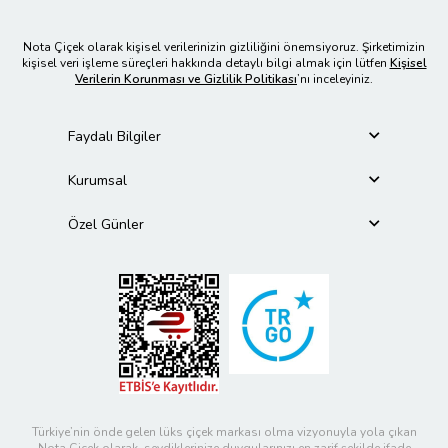
Nota Çiçek olarak kişisel verilerinizin gizliliğini önemsiyoruz. Şirketimizin
kişisel veri işleme süreçleri hakkında detaylı bilgi almak için lütfen
Kişisel
Verilerin Korunması ve Gizlilik Politikası
’nı inceleyiniz.
Faydalı Bilgiler
Kurumsal
Özel Günler
Türkiye’nin önde gelen lüks çiçek markası olma vizyonuyla yola çıkan
Nota Çiçek olarak, sevdiklerinize duygularınızı en zarif şekilde ifade