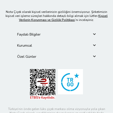
Nota Çiçek olarak kişisel verilerinizin gizliliğini önemsiyoruz. Şirketimizin
kişisel veri işleme süreçleri hakkında detaylı bilgi almak için lütfen
Kişisel
Verilerin Korunması ve Gizlilik Politikası
’nı inceleyiniz.
Faydalı Bilgiler
Kurumsal
Özel Günler
Türkiye’nin önde gelen lüks çiçek markası olma vizyonuyla yola çıkan
Nota Çiçek olarak, sevdiklerinize duygularınızı en zarif şekilde ifade