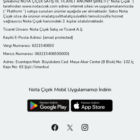
Şirketimiz NOTA ÇİÇEK SATIŞ VE TİCARET ANONİM ŞİRKETİ (“ Nota Çiçek ”)
tarafından www.notacicek.com adresi internet sitesi ve uygulamalarımızda
(“ Platform ”) satışa sunulan ürünler aşağıda yer almaktadır. Satıcı Nota
Çiçek olsa da ürünün imalatçısı/ithalatçısı/yetkili temsilcisi/ifa hizmet
sağlayıcısı Nota Çiçek haricindeki 3. kişiler olabilmektedir.
Ticaret Ünvanı: Nota Çiçek Satış ve Ticaret A.Ş.
Kayıtlı E-Posta Adresi:
[email protected]
Vergi Numarası: 6321540650
Mersis Numarası: 0632154065000001
Adres: Esentepe Mah. Büyükdere Cad. Maya Akar Center (B Blok) No: 102 İç
Kapı No: 63 Şişli / İstanbul
Nota Çiçek Mobil Uygulamamızı İndirin