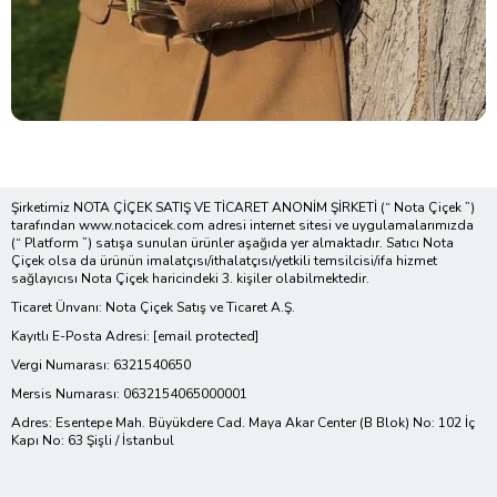
Şirketimiz NOTA ÇİÇEK SATIŞ VE TİCARET ANONİM ŞİRKETİ (“ Nota Çiçek ”)
tarafından www.notacicek.com adresi internet sitesi ve uygulamalarımızda
(“ Platform ”) satışa sunulan ürünler aşağıda yer almaktadır. Satıcı Nota
Çiçek olsa da ürünün imalatçısı/ithalatçısı/yetkili temsilcisi/ifa hizmet
sağlayıcısı Nota Çiçek haricindeki 3. kişiler olabilmektedir.
Ticaret Ünvanı: Nota Çiçek Satış ve Ticaret A.Ş.
Kayıtlı E-Posta Adresi:
[email protected]
Vergi Numarası: 6321540650
Mersis Numarası: 0632154065000001
Adres: Esentepe Mah. Büyükdere Cad. Maya Akar Center (B Blok) No: 102 İç
Kapı No: 63 Şişli / İstanbul