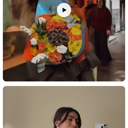
yaprakları temizleyin ve saplarını 2-3 cm kadar, suyun altında
tutarak kesin. Çiçekleri yerleştireceğiniz vazoyu iyice temizleyin ve
vazoya oda sıcaklığında su doldurun; su seviyesini sapların yarısına
kadar gelecek şekilde ayarlamaya dikkat edin. Vazonuza bir paket
çiçek besini eklemeyi unutmayın. Çiçeklerinizi direkt güneş
ışığından, rüzgardan ve ısı kaynaklarından (radyatör, klima, soba
gibi) uzak tutun. Su seviyesini her gün kontrol ederek değiştirin ve
her su değişiminde sapları 0.5-1 cm kadar tekrar kesin. Ayrıca, suyu
klorsuz ve dinlenmiş su ile değiştirmek çiçeklerinizin ömrünü
uzatmanızı sağlayacaktır. Solan veya kuruyan çiçekleri temizleyerek
diğer çiçeklerin daha uzun süre taze kalmasını sağlayabilirsiniz.
Saklama Önerisi:
Serin ve kuru yerde (+18/+22°C'de) muhafaza
ediniz. Buzdolabına koymayınız.
Not:
Stok durumuna göre kırpık kağıtları renginde ve ürünlerde
ufak değişiklikler olabilir.
Stok durumuna göre ürünlerde ufak değişiklikler olabilir.
Ürün Kodu:
nob128