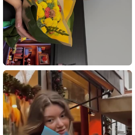
Sevdiklerini Mutlu Etmek:
Sebepsiz bir mutluluk sürprizi yapmak
isteyenler için sıcak ve şımartıcı bir jesttir.
Ürün içeriğinde neler var?
Beyaz Papatya:
Sadeliğin ve içtenliğin simgesi olan beyaz
papatyalar, aranjmana ferah ve neşeli bir hava katar.
Pembe Papatya:
Yumuşak pembe tonlarıyla zarafeti temsil eden
pembe papatyalar, kompozisyona romantik bir denge kazandırır.
Sarı Top Krizantem:
Canlılığı ve uzun ömrü çağrıştıran sarı top
krizantemler, tasarıma sıcak ve enerjik vurgular ekler.
Dianthus Green Trick:
Kadifemsi yeşil dokusuyla dikkat çeken
dianthus green trick, aranjmana modern bir derinlik verir.
Mor Luna ve Sarı Luna:
Minik çiçekleriyle renk geçişlerini
tamamlayan mor luna ve sarı luna, kompozisyona zengin bir doku
katar.
Mirkeladus:
Doğal ve rustik görünümüyle mirkeladus, düzenlemeye
sıcak ve özgün bir detay ekler.
Yeşil Aspidistra, Ruskos ve Pampas Otu:
Geniş yapraklar, ince
yeşillikler ve yumuşak hatlarıyla bu doğal dokular çiçekleri
çerçeveleyerek aranjmana bütünlük verir.
Bakım İpuçları
Çiçek buketinizi/vazonuzu eve getirdiğinizde, ambalajını açıp varsa
iplerini çözün. Çiçeklerin daha fazla su çekebilmesi için alt