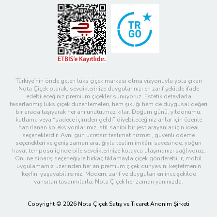
Türkiye’nin önde gelen lüks çiçek markası olma vizyonuyla yola çıkan
Nota Çiçek olarak, sevdiklerinize duygularınızı en zarif şekilde ifade
edebileceğiniz premium çiçekler sunuyoruz. Estetik detaylarla
tasarlanmış lüks çiçek düzenlemeleri, hem şıklığı hem de duygusal değeri
bir arada taşıyarak her anı unutulmaz kılar. Doğum günü, yıldönümü,
kutlama veya “sadece içimden geldi” diyebileceğiniz anlar için özenle
hazırlanan koleksiyonlarımız, stil sahibi bir jest arayanlar için ideal
seçeneklerdir. Aynı gün ücretsiz teslimat hizmeti, güvenli ödeme
seçenekleri ve geniş zaman aralığıyla teslim imkânı sayesinde, yoğun
hayat temposu içinde bile sevdiklerinize kolayca ulaşmanızı sağlıyoruz.
Online sipariş seçeneğiyle birkaç tıklamayla çiçek gönderebilir, mobil
uygulamamız üzerinden her an premium çiçek dünyasını keşfetmenin
keyfini yaşayabilirsiniz. Modern, zarif ve duyguları en ince şekilde
yansıtan tasarımlarla, Nota Çiçek her zaman yanınızda.
Copyright © 2026 Nota Çiçek Satış ve Ticaret Anonim Şirketi