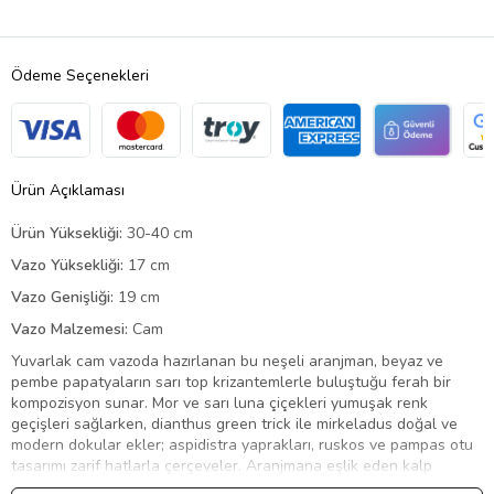
Ödeme Seçenekleri
Ürün Açıklaması
Ürün Yüksekliği:
30-40 cm
Vazo Yüksekliği:
17 cm
Vazo Genişliği:
19 cm
Vazo Malzemesi:
Cam
Yuvarlak cam vazoda hazırlanan bu neşeli aranjman, beyaz ve
pembe papatyaların sarı top krizantemlerle buluştuğu ferah bir
kompozisyon sunar. Mor ve sarı luna çiçekleri yumuşak renk
geçişleri sağlarken, dianthus green trick ile mirkeladus doğal ve
modern dokular ekler; aspidistra yaprakları, ruskos ve pampas otu
tasarımı zarif hatlarla çerçeveler. Aranjmana eşlik eden kalp
formundaki gurme kutu, içindeki kokolin seçkisiyle hediyeye tatlı ve