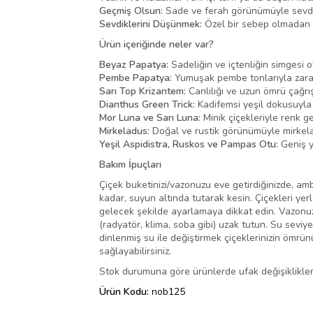
Geçmiş Olsun:
Sade ve ferah görünümüyle sevdikler
Sevdiklerini Düşünmek:
Özel bir sebep olmadan da
Ürün içeriğinde neler var?
Beyaz Papatya:
Sadeliğin ve içtenliğin simgesi 
Pembe Papatya:
Yumuşak pembe tonlarıyla zaraf
Sarı Top Krizantem:
Canlılığı ve uzun ömrü çağrış
Dianthus Green Trick:
Kadifemsi yeşil dokusuyla 
Mor Luna ve Sarı Luna:
Minik çiçekleriyle renk g
Mirkeladus:
Doğal ve rustik görünümüyle mirkela
Yeşil Aspidistra, Ruskos ve Pampas Otu:
Geniş y
Bakım İpuçları
Çiçek buketinizi/vazonuzu eve getirdiğinizde, amba
kadar, suyun altında tutarak kesin. Çiçekleri yer
gelecek şekilde ayarlamaya dikkat edin. Vazonuza
(radyatör, klima, soba gibi) uzak tutun. Su seviy
dinlenmiş su ile değiştirmek çiçeklerinizin ömrü
sağlayabilirsiniz.
Stok durumuna göre ürünlerde ufak değişiklikler 
Ürün Kodu:
nob125