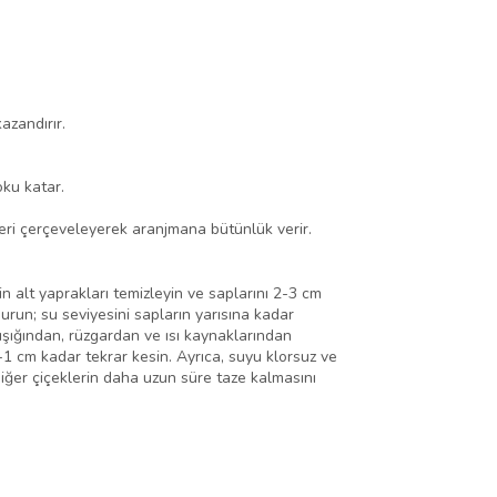
zandırır.
oku katar.
leri çerçeveleyerek aranjmana bütünlük verir.
in alt yaprakları temizleyin ve saplarını 2-3 cm
urun; su seviyesini sapların yarısına kadar
ışığından, rüzgardan ve ısı kaynaklarından
5-1 cm kadar tekrar kesin. Ayrıca, suyu klorsuz ve
diğer çiçeklerin daha uzun süre taze kalmasını