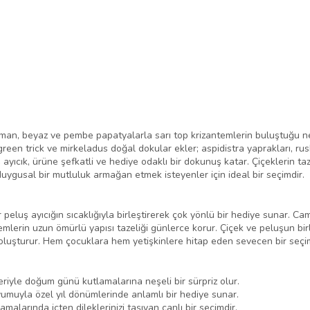
an, beyaz ve pembe papatyalarla sarı top krizantemlerin buluştuğu neş
reen trick ve mirkeladus doğal dokular ekler; aspidistra yaprakları, ru
ş ayıcık, ürüne şefkatli ve hediye odaklı bir dokunuş katar. Çiçeklerin ta
uygusal bir mutluluk armağan etmek isteyenler için ideal bir seçimdir.
r peluş ayıcığın sıcaklığıyla birleştirerek çok yönlü bir hediye sunar. C
mlerin uzun ömürlü yapısı tazeliği günlerce korur. Çiçek ve peluşun birl
anı oluşturur. Hem çocuklara hem yetişkinlere hitap eden sevecen bir seçi
iyle doğum günü kutlamalarına neşeli bir sürpriz olur.
umuyla özel yıl dönümlerinde anlamlı bir hediye sunar.
lamalarında içten dileklerinizi taşıyan canlı bir seçimdir.