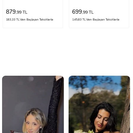
879
699
,99 TL
,99 TL
183,33 TL'den Başlayan Taksitlerle
145,83 TL'den Başlayan Taksitlerle