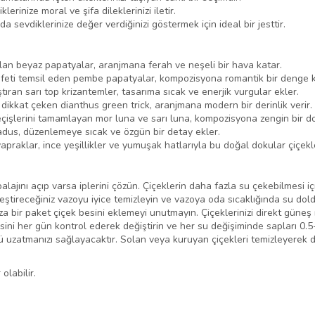
inize moral ve şifa dileklerinizi iletir.
 sevdiklerinize değer verdiğinizi göstermek için ideal bir jesttir.
olan beyaz papatyalar, aranjmana ferah ve neşeli bir hava katar.
eti temsil eden pembe papatyalar, kompozisyona romantik bir denge ka
tıran sarı top krizantemler, tasarıma sıcak ve enerjik vurgular ekler.
dikkat çeken dianthus green trick, aranjmana modern bir derinlik verir.
eçişlerini tamamlayan mor luna ve sarı luna, kompozisyona zengin bir d
dus, düzenlemeye sıcak ve özgün bir detay ekler.
apraklar, ince yeşillikler ve yumuşak hatlarıyla bu doğal dokular çiçek
lajını açıp varsa iplerini çözün. Çiçeklerin daha fazla su çekebilmesi iç
leştireceğiniz vazoyu iyice temizleyin ve vazoya oda sıcaklığında su dold
 bir paket çiçek besini eklemeyi unutmayın. Çiçeklerinizi direkt güneş 
esini her gün kontrol ederek değiştirin ve her su değişiminde sapları 0.
nü uzatmanızı sağlayacaktır. Solan veya kuruyan çiçekleri temizleyerek 
olabilir.