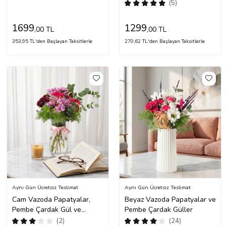
(5)
1699
1299
,00 TL
,00 TL
353,95 TL'den Başlayan Taksitlerle
270,62 TL'den Başlayan Taksitlerle
Aynı Gün Ücretsiz Teslimat
Aynı Gün Ücretsiz Teslimat
Cam Vazoda Papatyalar,
Beyaz Vazoda Papatyalar ve
Pembe Çardak Gül ve
Pembe Çardak Güller
Krizantem
(2)
(24)