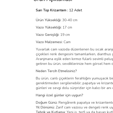
Sarı Top Krizantem :
12 Adet
Ürün Yüksekliği:
30-40 cm
Vazo Yüksekliği:
17 cm
Vazo Genişliği:
19 cm
Vazo Malzemesi:
Cam
Yuvarlak cam vazoda düzenlenen bu sıcak aranjm
çiçekleri renk dengesini tamamlarken, dianthus g
Aranjmana eşlik eden kırmızı fularlı sevimli pelu
getiren bu ürün, sevdiklerinize hem görsel hem d
Neden Tercih Etmelisiniz?
Bu ürün, canlı çiçeklerin ferahlığını yumuşacık bi
gerektirmeden sergilenebilir; papatya ve krizante
günleri ve sevgi dolu sürprizler için kalıcı bir 
Hangi özel günler için uygun?
Doğum Günü:
Rengârenk papatya ve krizantemler
Yıl Dönümü:
Zarif cam vazosu ve dengeli renk uy
Tebrik ve Kutlama:
Yeni iş, terfi ya da başarı kut