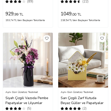
(89)
(22)
929
1049
,99 TL
,00 TL
193,74 TL'den Başlayan Taksitlerle
218,54 TL'den Başlayan Taksitlerle
Aynı Gün Ücretsiz Teslimat
Aynı Gün Ücretsiz Teslimat
Siyah Çizgili Vazoda Pembe
Sarı Çizgili Zarf Kutuda
Papatyalar ve Lilyumlar
Beyaz Güller ve Papatyalar
(5)
(2)