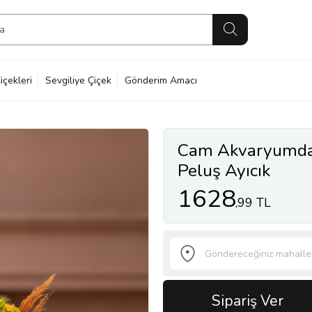
içekleri
Sevgiliye Çiçek
Gönderim Amacı
Cam Akvaryumda 
Peluş Ayıcık
1628
,99 TL
Sipariş Ver