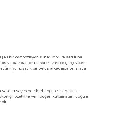
eli bir kompozisyon sunar. Mor ve sarı luna
skos ve pampas otu tasarımı zarifçe çerçeveler.
zeliğini yumuşacık bir peluş arkadaşla bir araya
am vazosu sayesinde herhangi bir ek hazırlık
ikteliği, özellikle yeni doğan kutlamaları, doğum
mdir.