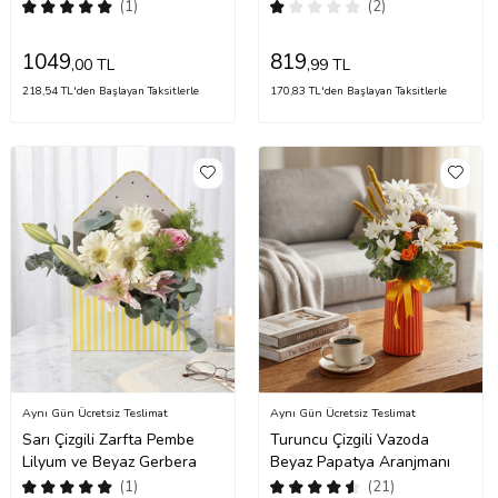
Güller
(1)
(2)
1049
819
,00 TL
,99 TL
218,54 TL'den Başlayan Taksitlerle
170,83 TL'den Başlayan Taksitlerle
Aynı Gün Ücretsiz Teslimat
Aynı Gün Ücretsiz Teslimat
Sarı Çizgili Zarfta Pembe
Turuncu Çizgili Vazoda
Lilyum ve Beyaz Gerbera
Beyaz Papatya Aranjmanı
(1)
(21)