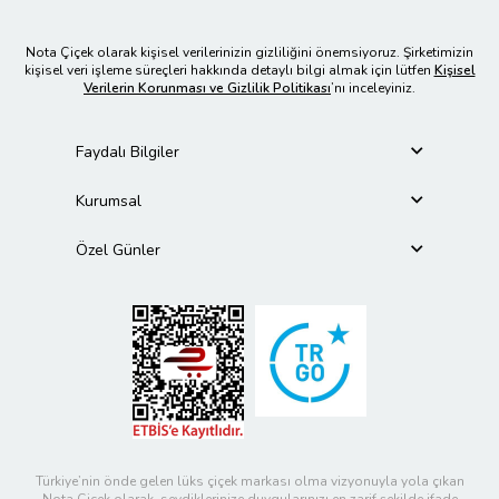
Nota Çiçek olarak kişisel verilerinizin gizliliğini önemsiyoruz. Şirketimizin
kişisel veri işleme süreçleri hakkında detaylı bilgi almak için lütfen
Kişisel
Verilerin Korunması ve Gizlilik Politikası
’nı inceleyiniz.
Faydalı Bilgiler
Kurumsal
Özel Günler
Türkiye’nin önde gelen lüks çiçek markası olma vizyonuyla yola çıkan
Nota Çiçek olarak, sevdiklerinize duygularınızı en zarif şekilde ifade