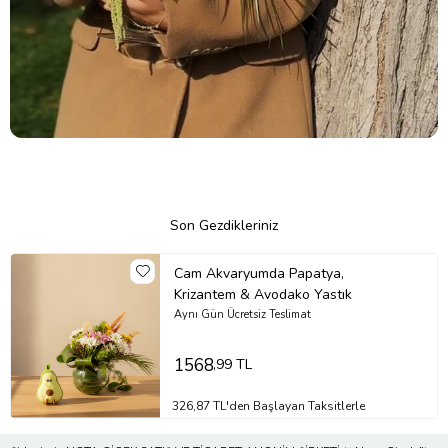
Son Gezdikleriniz
Cam Akvaryumda Papatya,
Krizantem & Avodako Yastık
Aynı Gün Ücretsiz Teslimat
1568
,99 TL
326,87 TL'den Başlayan Taksitlerle