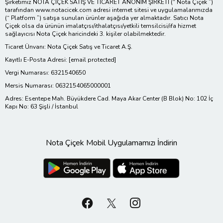
Şirketimiz NOTA ÇİÇEK SATIŞ VE TİCARET ANONİM ŞİRKETİ (“ Nota Çiçek ”)
tarafından www.notacicek.com adresi internet sitesi ve uygulamalarımızda
(“ Platform ”) satışa sunulan ürünler aşağıda yer almaktadır. Satıcı Nota
Çiçek olsa da ürünün imalatçısı/ithalatçısı/yetkili temsilcisi/ifa hizmet
sağlayıcısı Nota Çiçek haricindeki 3. kişiler olabilmektedir.
Ticaret Ünvanı: Nota Çiçek Satış ve Ticaret A.Ş.
Kayıtlı E-Posta Adresi:
[email protected]
Vergi Numarası: 6321540650
Mersis Numarası: 0632154065000001
Adres: Esentepe Mah. Büyükdere Cad. Maya Akar Center (B Blok) No: 102 İç
Kapı No: 63 Şişli / İstanbul
Nota Çiçek Mobil Uygulamamızı İndirin