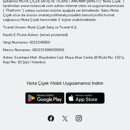
Şirketimiz NOTA ÇİÇEK SATIŞ VE TİCARET ANONİM ŞİRKETİ (“ Nota Çiçek ”)
tarafından www.notacicek.com adresi internet sitesi ve uygulamalarımızda
(“ Platform ”) satışa sunulan ürünler aşağıda yer almaktadır. Satıcı Nota
Çiçek olsa da ürünün imalatçısı/ithalatçısı/yetkili temsilcisi/ifa hizmet
sağlayıcısı Nota Çiçek haricindeki 3. kişiler olabilmektedir.
Ticaret Ünvanı: Nota Çiçek Satış ve Ticaret A.Ş.
Kayıtlı E-Posta Adresi:
[email protected]
Vergi Numarası: 6321540650
Mersis Numarası: 0632154065000001
Adres: Esentepe Mah. Büyükdere Cad. Maya Akar Center (B Blok) No: 102 İç
Kapı No: 63 Şişli / İstanbul
Nota Çiçek Mobil Uygulamamızı İndirin