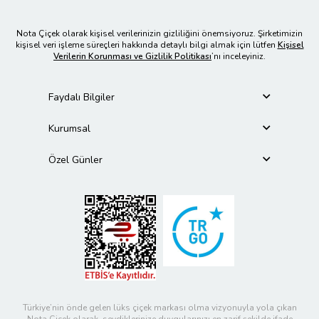
Nota Çiçek olarak kişisel verilerinizin gizliliğini önemsiyoruz. Şirketimizin
kişisel veri işleme süreçleri hakkında detaylı bilgi almak için lütfen
Kişisel
Verilerin Korunması ve Gizlilik Politikası
’nı inceleyiniz.
Faydalı Bilgiler
Kurumsal
Özel Günler
Türkiye’nin önde gelen lüks çiçek markası olma vizyonuyla yola çıkan
Nota Çiçek olarak, sevdiklerinize duygularınızı en zarif şekilde ifade