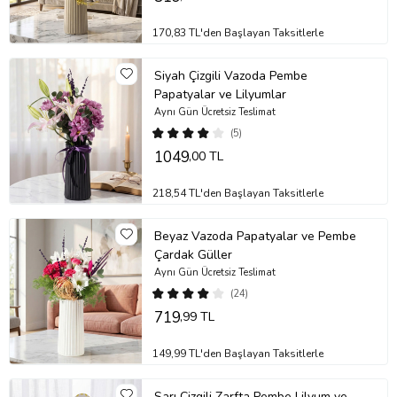
teşkil etmemektedir.
Saksı/vazo, sert ve dayanıklı bir plastik türü olan polimer
170,83 TL'den Başlayan Taksitlerle
malzemeden üretilmiştir.
Stok durumuna göre ürünlerde ufak değişiklikler olabilir.
Siyah Çizgili Vazoda Pembe
Papatyalar ve Lilyumlar
Ürün Kodu:
nob155
Aynı Gün Ücretsiz Teslimat
(5)
1049
,00 TL
218,54 TL'den Başlayan Taksitlerle
Beyaz Vazoda Papatyalar ve Pembe
Çardak Güller
Aynı Gün Ücretsiz Teslimat
(24)
719
,99 TL
149,99 TL'den Başlayan Taksitlerle
Sarı Çizgili Zarfta Pembe Lilyum ve