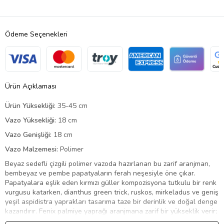
Ödeme Seçenekleri
Ürün Açıklaması
Ürün Yüksekliği:
35-45 cm
Vazo Yüksekliği:
18 cm
Vazo Genişliği:
18 cm
Vazo Malzemesi:
Polimer
Beyaz sedefli çizgili polimer vazoda hazırlanan bu zarif aranjman,
bembeyaz ve pembe papatyaların ferah neşesiyle öne çıkar.
Papatyalara eşlik eden kırmızı güller kompozisyona tutkulu bir renk
vurgusu katarken, dianthus green trick, ruskos, mirkeladus ve geniş
yeşil aspidistra yaprakları tasarıma taze bir derinlik ve doğal denge
kazandırır. Fenix palmiye yaprağı aranjmana zarif bir yükseklik verir;
pembe tonlu solucan otu başakları, tarçın çubukları ve dilimlenmiş