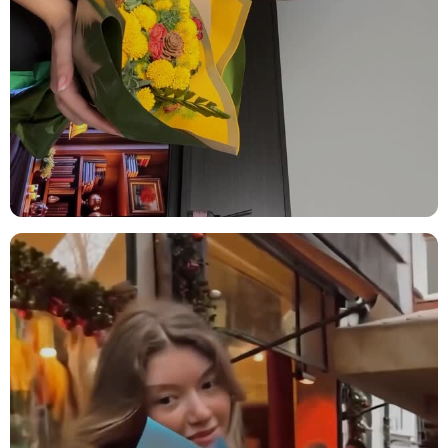
başarı kutlamalarında içten dileklerinizi iletir.
Teşekkür:
Sıcak ve samimi görünümüyle bir teşekkür mesajını
zarafetle ifade etmek için idealdir.
Geçmiş Olsun:
Renkli ve canlı havasıyla sevdiklerinize moral ve şifa
dileklerinizi taşır.
Sevdiklerini Düşünmek:
Özel bir sebep olmadan da sevdiklerinize
değer verdiğinizi göstermek için sıcak bir jesttir.
Ürün içeriğinde neler var?
Beyaz Papatya:
Sadeliğin ve içtenliğin simgesi olan bembeyaz
papatyalar, aranjmanın ferah ve neşeli karakterini oluşturan ana
çiçeklerdir.
Pembe Papatya:
Yumuşak pembe tonlarıyla pembe papatyalar,
kompozisyona zarif ve sıcak bir canlılık katar.
Kırmızı Gül:
Tutkulu ve güçlü sevginin simgesi olan kırmızı güller,
aranjmana zarif ve etkileyici bir renk vurgusu kazandırır.
Dianthus Green Trick:
Kadifemsi yeşil dokusuyla dianthus green
trick, kompozisyona taze bir denge ve doku katar.
Ruskos:
Parlak ve dayanıklı yeşil yapraklarıyla ruskos, çiçekleri
çerçeveleyerek kompozisyona doğal bir bütünlük sağlar.
Mirkeladus:
İnce ve tüylü yeşil dokusuyla mirkeladus, aranjmana
hafiflik ve zarif bir derinlik katar.
Yeşil Aspidistra:
Geniş ve parlak yapraklarıyla yeşil aspidistra,
aranjmanın tabanını şıkça sararak kompozisyona zarif bir bütünlük