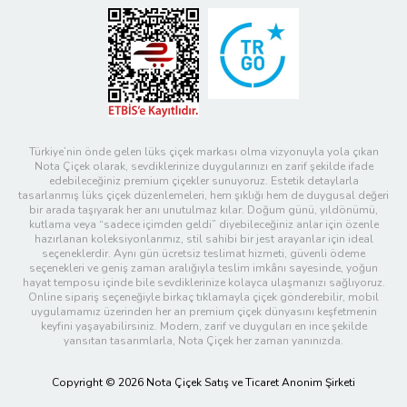
Türkiye’nin önde gelen lüks çiçek markası olma vizyonuyla yola çıkan
Nota Çiçek olarak, sevdiklerinize duygularınızı en zarif şekilde ifade
edebileceğiniz premium çiçekler sunuyoruz. Estetik detaylarla
tasarlanmış lüks çiçek düzenlemeleri, hem şıklığı hem de duygusal değeri
bir arada taşıyarak her anı unutulmaz kılar. Doğum günü, yıldönümü,
kutlama veya “sadece içimden geldi” diyebileceğiniz anlar için özenle
hazırlanan koleksiyonlarımız, stil sahibi bir jest arayanlar için ideal
seçeneklerdir. Aynı gün ücretsiz teslimat hizmeti, güvenli ödeme
seçenekleri ve geniş zaman aralığıyla teslim imkânı sayesinde, yoğun
hayat temposu içinde bile sevdiklerinize kolayca ulaşmanızı sağlıyoruz.
Online sipariş seçeneğiyle birkaç tıklamayla çiçek gönderebilir, mobil
uygulamamız üzerinden her an premium çiçek dünyasını keşfetmenin
keyfini yaşayabilirsiniz. Modern, zarif ve duyguları en ince şekilde
yansıtan tasarımlarla, Nota Çiçek her zaman yanınızda.
Copyright © 2026 Nota Çiçek Satış ve Ticaret Anonim Şirketi