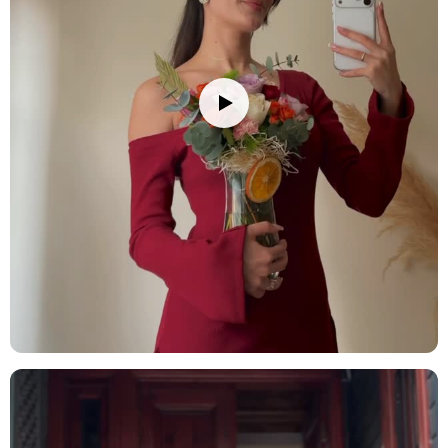
ediniz. Buzdolabına koymayınız.
Not:
Stok durumuna göre kırpık kağıtları renginde ve ürünlerde
ufak değişiklikler olabilir.
Saksı/vazo, sert ve dayanıklı bir plastik türü olan polimer
malzemeden üretilmiştir.
Stok durumuna göre ürünlerde ufak değişiklikler olabilir.
Ürün Kodu:
nob158