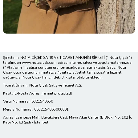
Şirketimiz NOTA ÇİÇEK SATIŞ VE TİCARET ANONİM ŞİRKETİ (“ Nota Çiçek ”)
tarafından www.notacicek.com adresi internet sitesi ve uygulamalarımızda
(“ Platform ”) satışa sunulan ürünler aşağıda yer almaktadır. Satıcı Nota
Çiçek olsa da ürünün imalatçısı/ithalatçısı/yetkili temsilcisi/ifa hizmet
sağlayıcısı Nota Çiçek haricindeki 3. kişiler olabilmektedir.
Ticaret Ünvanı: Nota Çiçek Satış ve Ticaret A.Ş.
Kayıtlı E-Posta Adresi:
[email protected]
Vergi Numarası: 6321540650
Mersis Numarası: 0632154065000001
Adres: Esentepe Mah. Büyükdere Cad. Maya Akar Center (B Blok) No: 102 İç
Kapı No: 63 Şişli / İstanbul