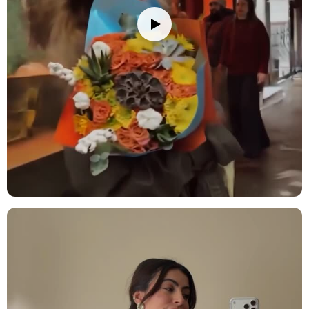
kazandırır.
Kurutulmuş Limon:
Dilimlenmiş kurutulmuş limon detayları,
aranjmanın rustik ve özgün karakterine keyifli bir vurgu katar.
Bakım İpuçları
Çiçek buketinizi/vazonuzu eve getirdiğinizde, ambalajını açıp varsa
iplerini çözün. Çiçeklerin daha fazla su çekebilmesi için alt
yaprakları temizleyin ve saplarını 2-3 cm kadar, suyun altında
tutarak kesin. Çiçekleri yerleştireceğiniz vazoyu iyice temizleyin ve
vazoya oda sıcaklığında su doldurun; su seviyesini sapların yarısına
kadar gelecek şekilde ayarlamaya dikkat edin. Vazonuza bir paket
çiçek besini eklemeyi unutmayın. Çiçeklerinizi direkt güneş
ışığından, rüzgardan ve ısı kaynaklarından (radyatör, klima, soba
gibi) uzak tutun. Su seviyesini her gün kontrol ederek değiştirin ve
her su değişiminde sapları 0.5-1 cm kadar tekrar kesin. Ayrıca, suyu
klorsuz ve dinlenmiş su ile değiştirmek çiçeklerinizin ömrünü
uzatmanızı sağlayacaktır. Solan veya kuruyan çiçekleri temizleyerek
diğer çiçeklerin daha uzun süre taze kalmasını sağlayabilirsiniz.
Bazı güllerin uç kısımdaki yapraklarında meydana gelen siyah
alanlar ürünün özel tür olmasından kaynaklı olup güle ait bir kusur
teşkil etmemektedir.
Saklama Önerisi:
Serin ve kuru yerde (+18/+22°C'de) muhafaza