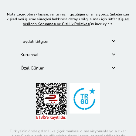
Nota Çiçek olarak kişisel verilerinizin gizliliğini önemsiyoruz. Şirketimizin
kişisel veri işleme süreçleri hakkında detaylı bilgi almak için lütfen
Kişisel
Verilerin Korunması ve Gizlilik Politikası
’nı inceleyiniz.
Faydalı Bilgiler
Kurumsal
Özel Günler
Türkiye’nin önde gelen lüks çiçek markası olma vizyonuyla yola çıkan
Nota Çiçek olarak, sevdiklerinize duygularınızı en zarif şekilde ifade