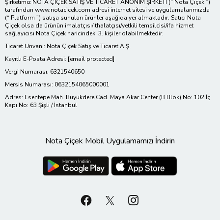
Şirketimiz NOTA ÇİÇEK SATIŞ VE TİCARET ANONİM ŞİRKETİ (“ Nota Çiçek ”)
tarafından www.notacicek.com adresi internet sitesi ve uygulamalarımızda
(“ Platform ”) satışa sunulan ürünler aşağıda yer almaktadır. Satıcı Nota
Çiçek olsa da ürünün imalatçısı/ithalatçısı/yetkili temsilcisi/ifa hizmet
sağlayıcısı Nota Çiçek haricindeki 3. kişiler olabilmektedir.
Ticaret Ünvanı: Nota Çiçek Satış ve Ticaret A.Ş.
Kayıtlı E-Posta Adresi:
[email protected]
Vergi Numarası: 6321540650
Mersis Numarası: 0632154065000001
Adres: Esentepe Mah. Büyükdere Cad. Maya Akar Center (B Blok) No: 102 İç
Kapı No: 63 Şişli / İstanbul
Nota Çiçek Mobil Uygulamamızı İndirin