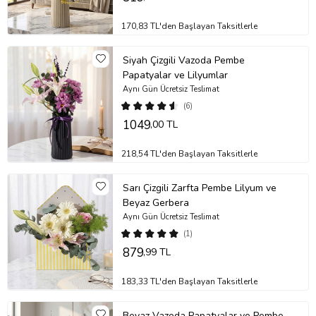
Bazı güllerin uç kısımdaki yapraklarında meydana gelen siyah
170,83 TL'den Başlayan Taksitlerle
alanlar ürünün özel tür olmasından kaynaklı olup güle ait bir kusur
teşkil etmemektedir.
Siyah Çizgili Vazoda Pembe
Saksı/vazo, sert ve dayanıklı bir plastik türü olan polimer
Papatyalar ve Lilyumlar
malzemeden üretilmiştir.
Aynı Gün Ücretsiz Teslimat
Stok durumuna göre ürünlerde ufak değişiklikler olabilir.
(6)
Ürün Kodu:
nob154
1049
,00 TL
218,54 TL'den Başlayan Taksitlerle
Sarı Çizgili Zarfta Pembe Lilyum ve
Beyaz Gerbera
Aynı Gün Ücretsiz Teslimat
(1)
879
,99 TL
183,33 TL'den Başlayan Taksitlerle
Beyaz Vazoda Papatyalar ve Pembe