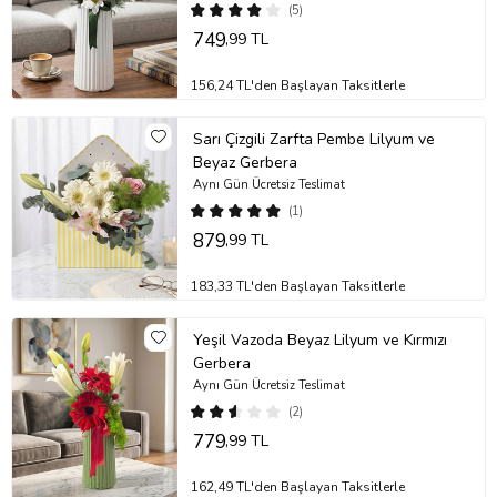
(5)
749
,99 TL
156,24 TL'den Başlayan Taksitlerle
Sarı Çizgili Zarfta Pembe Lilyum ve
Beyaz Gerbera
Aynı Gün Ücretsiz Teslimat
(1)
879
,99 TL
183,33 TL'den Başlayan Taksitlerle
Yeşil Vazoda Beyaz Lilyum ve Kırmızı
Gerbera
Aynı Gün Ücretsiz Teslimat
(2)
779
,99 TL
162,49 TL'den Başlayan Taksitlerle