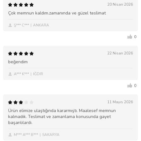
20 Nisan 2026
Çok memnun kaldım.zamanında ve güzel teslimat
Ş*** C***
ANKARA
0
22 Nisan 2026
beğendim
A*** K***
IĞDIR
0
11 Mayıs 2026
Ürün elimize ulaştığında kararmıştı. Maalesef memnun
kalmadık. Teslimat ve zamanlama konusunda gayet
başarılılardı.
M*** A*** B***
SAKARYA