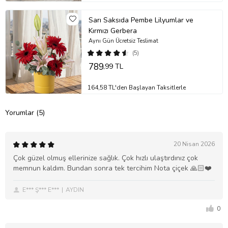
Sarı Saksıda Pembe Lilyumlar ve
Kırmızı Gerbera
Aynı Gün Ücretsiz Teslimat
(5)
789
,99 TL
164,58 TL'den Başlayan Taksitlerle
Yorumlar (5)
20 Nisan 2026
Çok güzel olmuş ellerinize sağlık. Çok hızlı ulaştırdınız çok
memnun kaldım. Bundan sonra tek tercihim Nota çiçek 🙏🏻❤️
E*** Ş*** E***
AYDIN
0