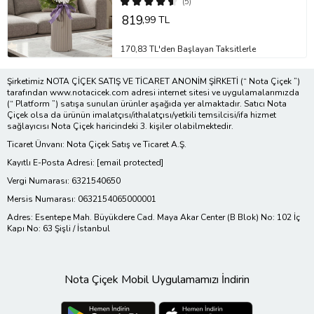
(5)
819
,99 TL
170,83 TL'den Başlayan Taksitlerle
Şirketimiz NOTA ÇİÇEK SATIŞ VE TİCARET ANONİM ŞİRKETİ (“ Nota Çiçek ”)
tarafından www.notacicek.com adresi internet sitesi ve uygulamalarımızda
(“ Platform ”) satışa sunulan ürünler aşağıda yer almaktadır. Satıcı Nota
Çiçek olsa da ürünün imalatçısı/ithalatçısı/yetkili temsilcisi/ifa hizmet
sağlayıcısı Nota Çiçek haricindeki 3. kişiler olabilmektedir.
Ticaret Ünvanı: Nota Çiçek Satış ve Ticaret A.Ş.
Kayıtlı E-Posta Adresi:
[email protected]
Vergi Numarası: 6321540650
Mersis Numarası: 0632154065000001
Adres: Esentepe Mah. Büyükdere Cad. Maya Akar Center (B Blok) No: 102 İç
Kapı No: 63 Şişli / İstanbul
Nota Çiçek Mobil Uygulamamızı İndirin