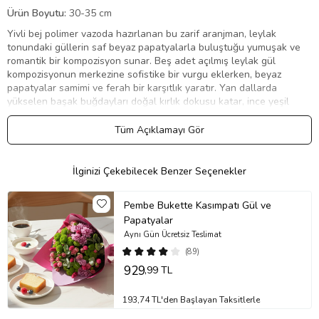
Ürün Boyutu:
30-35 cm
Yivli bej polimer vazoda hazırlanan bu zarif aranjman, leylak
tonundaki güllerin saf beyaz papatyalarla buluştuğu yumuşak ve
romantik bir kompozisyon sunar. Beş adet açılmış leylak gül
kompozisyonun merkezine sofistike bir vurgu eklerken, beyaz
papatyalar samimi ve ferah bir karşıtlık yaratır. Yan dallarda
yükselen başak buğdayları doğal kırlık dokusu katar, ince yeşil
dallar araya hava bırakır. Vazonun boynuna bağlanan mor saten
kurdele, paletin son zarif dokunuşunu tamamlar. Hem klasik hem
Tüm Açıklamayı Gör
doğal dekorlara uyum sağlayan dengeli yapısıyla salonun, çalışma
masasının ya da yatak odasının romantik bir köşe aksesuvarı olur.
Anlamlı bir jest taşıyan duygusal yapısıyla pek çok özel gün için
İlginizi Çekebilecek Benzer Seçenekler
tercih edilir.
Neden Tercih Etmelisiniz?
Pembe Bukette Kasımpatı Gül ve
Papatyalar
Leylak gülün sofistike duruşu, beyaz papatyanın samimi yalınlığı ve
Aynı Gün Ücretsiz Teslimat
başak buğdayın doğal dokusu bir araya geldiğinde, romantik ama
zorlanmamış bir kompozisyon ortaya çıkar. Klasik kırmızı gül
(89)
buketinden farklı, daha incelikli bir estetik isteyenler için zarif bir
929
,99 TL
alternatif sunar. Vazonun yivli yapısı ve nötr bej tonu, çiçekler
tazeliğini kaybettikten sonra da dekoratif bir parça olarak
193,74 TL'den Başlayan Taksitlerle
kullanılabilmesini sağlar. Yıl dönümü, anneler günü ya da samimi bir
teşekkür için anlamlı ve uzun ömürlü bir jesttir.