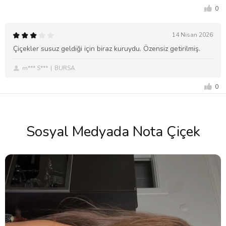
0
14 Nisan 2026
Çiçekler susuz geldiği için biraz kuruydu. Özensiz getirilmiş.
m*** S***
BURSA
0
Sosyal Medyada Nota Çiçek