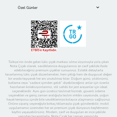
Özel Günler
Türkiye’nin önde gelen lüks çiçek markası olma vizyonuyla yola çıkan
Nota Çiçek olarak, sevdiklerinize duygularınızı en zarif şekilde ifade
edebileceğiniz premium çiçekler sunuyoruz. Estetik detaylarla
tasarlanmış lüks çiçek düzenlemeleri, hem şıklığı hem de duygusal değeri
bir arada taşıyarak her anı unutulmaz kılar. Doğum günü, yıldönümü,
kutlama veya “sadece içimden geldi” diyebileceğiniz anlar için özenle
hazırlanan koleksiyonlarımız, stil sahibi bir jest arayanlar için ideal
seçeneklerdir. Aynı gün ücretsiz teslimat hizmeti, güvenli ödeme
seçenekleri ve geniş zaman aralığıyla teslim imkânı sayesinde, yoğun
hayat temposu içinde bile sevdiklerinize kolayca ulaşmanızı sağlıyoruz.
Online sipariş seçeneğiyle birkaç tıklamayla çiçek gönderebilir, mobil
uygulamamız üzerinden her an premium çiçek dünyasını keşfetmenin
keyfini yaşayabilirsiniz. Modern, zarif ve duyguları en ince şekilde
yansıtan tasarımlarla, Nota Çiçek her zaman yanınızda.