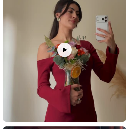
bir hediye seçeneği. Bu şık aranjman, başarıyı simgeleyen bir
hediye olacaktır.
Hasta Ziyareti:
Hasta ziyaretlerinde rahatlatıcı ve moral verici bir
hediye seçeneği. Ponsetya ve Protea çiçekleri, sevginizi ve iyi
dileklerinizi zarif bir şekilde iletebilir.
Yemek Masası Süslemesi:
Akşam yemekleri veya özel davetlerde
yemek masanızı şık bir şekilde süsler. Canlı renkleri ile sofranıza
enerji ve zarafet katacaktır.
Açılış Hediyesi:
Yeni bir işyeri açılışı için mükemmel bir hediye
alternatifi. Şık ve modern tasarımı ile işyerine değer katacaktır.
Bakım İpuçları
Ponsetya bitkisi, parlak ancak doğrudan güneş ışığından korunmuş
bir ortamda en iyi şekilde gelişir. Bu yüzden bitkinizi aydınlık bir
alanda ancak doğrudan güneş ışığından uzakta tutmanız
önerilmektedir. Sıcaklık açısından 18-22°C arası bir ortamı tercih
eden bitki, soğuk hava ve ani sıcaklık değişimlerinden korunmalıdır.
Sulama konusunda dikkatli olmalı, toprağını nemli tutmak ancak
fazla sulamaktan kaçınmak gerekir; fazla suyun birikmesi köklerin
çürümesine yol açabilir. Kış aylarında nem ihtiyacı arttığı için
bitkinizi düzenli olarak nemlendirmeniz faydalı olacaktır. Ayrıca,
dökülen yaprakları temizlemek ve yalnızca sağlıklı yapraklarla
ilgilenmek, bitkinin sağlıklı kalmasına yardımcı olur. Doğru bakım ve