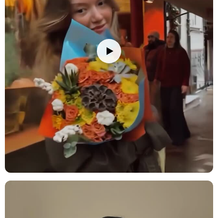
Kullanım Alanları ve Öneriler
Şık çiçek aranjmanı, çeşitli mekanlarda zarif bir dekorasyon ögesi
ve anlamlı bir hediye alternatifi sunar. Farklı kullanım alanları ve
öneriler:
Ev Dekorasyonu:
Bu aranjman, oturma odası, yemek odası veya
giriş alanında harika bir dekorasyon ögesi olarak kullanılabilir.
Renkli ve modern yapısıyla her ortamda şıklık yaratır.
Ofis Dekorasyonu:
Ofis ortamlarında şık bir dokunuş oluşturur.
Masalarda veya ofis alanlarında kullanıldığında, profesyonel bir
atmosfer yaratır.
Yoga Stüdyosu Tasarımı:
Yoga ve meditasyon stüdyolarında
sakinleştirici ve huzur verici bir atmosfer oluşturur. Aranjmanın
doğal ve renkli yapısı, zihin ve bedeni rahatlatmaya yardımcı olur.
Düğün / Nişan:
Düğün veya nişan gibi özel etkinliklerde, masaları
süslemek için ideal bir seçenek. Zarif ve gösterişli yapısı ile
şıklığınızı artırır.
Yeni Ev Hediyesi:
Yeni bir eve taşınan sevdiklerinize hoş geldin
demek için mükemmel bir hediye. Evin her köşesinde uyum
sağlayacak şekilde tasarlanmıştır.
Otel / İş Yeri Dekorasyonu:
Otel lobileri veya ofislerde şıklık ve
zarafet yaratır. Bu aranjman, profesyonel alanlara modern ve zarif
bir hava katar.
Yeni İş / Terfi:
Yeni bir işe başlama veya terfi kutlaması için anlamlı