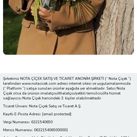
Şirketimiz NOTA ÇİÇEK SATIŞ VE TİCARET ANONİM ŞİRKETİ (“ Nota Çiçek ”)
tarafından www.notacicek.com adresi internet sitesi ve uygulamalarımızda
(“ Platform ”) satışa sunulan ürünler aşağıda yer almaktadır. Satıcı Nota
Çiçek olsa da ürünün imalatçısı/ithalatçısı/yetkili temsilcisi/ifa hizmet
sağlayıcısı Nota Çiçek haricindeki 3. kişiler olabilmektedir.
Ticaret Ünvanı: Nota Çiçek Satış ve Ticaret A.Ş.
Kayıtlı E-Posta Adresi:
[email protected]
Vergi Numarası: 6321540650
Mersis Numarası: 0632154065000001