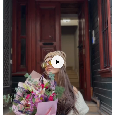
ilgi ile ponsetya, canlı çiçekleri ve yapraklarıyla uzun süre evinize
renk katacaktır.
Stok durumuna göre ürünlerde ufak değişiklikler olabilir.
Ürün Kodu:
no286