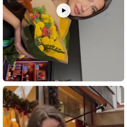
Doğum Günü:
Sevdiklerinize doğum günü hediyesi olarak
sunabileceğiniz şık ve anlamlı bir seçenek. Renkli ve gösterişli
yapısıyla doğum günü atmosferine zarif bir dokunuş ekler.
Öğretmenler Günü:
Öğretmeniniz için anlamlı ve zarif bir hediye
seçeneği. Aranjman, öğretmenlerinize olan minnettarlığınızı ifade
eder.
Mezuniyet Kutlaması:
Mezuniyetini kutlayan sevdiklerinize anlamlı
bir hediye. Protea enginar çiçeği, başarıyı simgeleyen bir çiçek
olarak bu özel gün için harika bir seçenek sunar.
Hoş Geldin Bebek Kutlaması:
Yeni doğan bir bebeği kutlamak için
harika bir seçenek. Ponsetya çiçekleri ve kırmızı kurdele, bebek için
anlamlı bir kutlama hediyesi olur.
Ürün İçeriği
Ponsetya:
Renkli yaprakları ve gösterişli görünümüyle aranjmana
canlılık katarken, aynı zamanda şıklığı ve zarafeti simgeler.
Ponsetya, sevgi ve takdirin simgesidir.
Protea Enginar Çiçeği:
Kendine has yapısı ve büyüleyici rengiyle,
aranjmanı öne çıkaran gösterişli bir çiçektir. Güçlü bir duruşu olan
Protea, her ortamda dikkatleri üzerine çeker.
Ball Flower (Kuru Bitki):
Aranjmanın doğal ve modern dokusunu
zenginleştirir. Ball Flower, özellikle nostaljik ve sofistike bir hava
katmak için harika bir seçimdir.