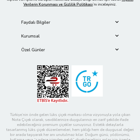
Verilerin Korunması ve Gizlilik Politikası
’nı inceleyiniz.
Faydalı Bilgiler
Kurumsal
Özel Günler
Türkiye’nin önde gelen lüks çiçek markası olma vizyonuyla yola çıkan
Nota Çiçek olarak, sevdiklerinize duygularınızı en zarif şekilde ifade
edebileceğiniz premium çiçekler sunuyoruz. Estetik detaylarla
tasarlanmış lüks çiçek düzenlemeleri, hem şıklığı hem de duygusal değeri
bir arada taşıyarak her anı unutulmaz kılar. Doğum günü, yıldönümü,
kutlama veya “sadece içimden geldi” diyebileceğiniz anlar için özenle