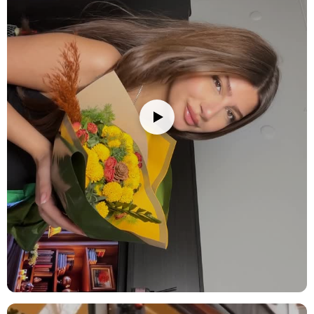
Ürün İçeriği
Pembe Çardak Gül:
Zarif yapısıyla dikkat çeken pembe çardak gül,
sevgi ve şefkati simgeler. Canlı renkleri ile aranjmana romantik bir
hava katmaktadır.
Turuncu Çardak Gül:
Turuncu çardak gül, enerjik ve neşeli bir hava
katarak, aranjmanı daha canlı ve dikkat çekici hale getirir.
Yeşil Top Krizantem:
Yenilikçi ve doğal bir dokunuş ekleyen yeşil
top krizantem, aranjmana ferah bir hava katarak, diğer çiçeklerle
mükemmel bir uyum sağlar.
Kullanım Alanları ve Öneriler
Zarif tasarımıyla bu çiçek aranjmanı farklı alanlarda kullanılabilecek
mükemmel bir dekoratif öge ve hediye alternatifi sunar:
Ev Dekorasyonu:
Bu aranjman, evinize zarif bir dokunuş katacak ve
yaşam alanınızı modern bir atmosferle dolduracaktır. Oturma odası,
yemek odası veya giriş alanında mükemmel bir dekorasyon ögesi
olabilir. Kahverengi beton saksı, aranjmana doğal ve çağdaş bir
estetik katmaktadır.
Ofis Hediyesi:
Çalışma arkadaşınıza veya iş yerindeki şefinize,
onlara değer verdiğinizi hissettirecek anlamlı bir hediye seçeneği
olarak kullanılabilir. Bu aranjman, ofis masasında şık bir
dekorasyon sağlar ve çalışma ortamına renk katacaktır.