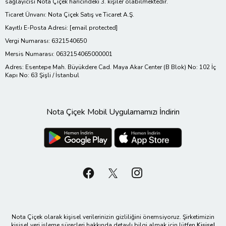
sağlayıcısı Nota Çiçek haricindeki 3. kişiler olabilmektedir.
Ticaret Ünvanı: Nota Çiçek Satış ve Ticaret A.Ş.
Kayıtlı E-Posta Adresi:
[email protected]
Vergi Numarası: 6321540650
Mersis Numarası: 0632154065000001
Adres: Esentepe Mah. Büyükdere Cad. Maya Akar Center (B Blok) No: 102 İç
Kapı No: 63 Şişli / İstanbul
Nota Çiçek Mobil Uygulamamızı İndirin
Nota Çiçek olarak kişisel verilerinizin gizliliğini önemsiyoruz. Şirketimizin
kişisel veri işleme süreçleri hakkında detaylı bilgi almak için lütfen
Kişisel