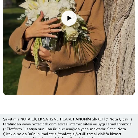
Şirketimiz NOTA ÇİÇEK SATIŞ VE TİCARET ANONİM ŞİRKETİ (“ Nota Çiçek ”)
tarafından www.notacicek.com adresi internet sitesi ve uygulamalarımızda
(“ Platform ”) satışa sunulan ürünler aşağıda yer almaktadır. Satıcı Nota
Çiçek olsa da ürünün imalatçısı/ithalatçısı/yetkili temsilcisi/ifa hizmet