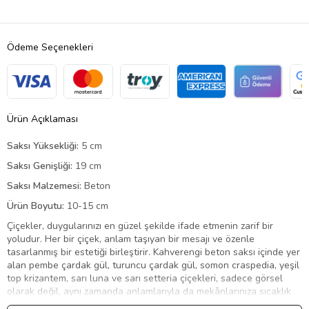
Ödeme Seçenekleri
Ürün Açıklaması
Saksı Yüksekliği:
5 cm
Saksı Genişliği:
19 cm
Saksı Malzemesi:
Beton
Ürün Boyutu:
10-15 cm
Çiçekler, duygularınızı en güzel şekilde ifade etmenin zarif bir
yoludur. Her bir çiçek, anlam taşıyan bir mesajı ve özenle
tasarlanmış bir estetiği birleştirir. Kahverengi beton saksı içinde yer
alan pembe çardak gül, turuncu çardak gül, somon craspedia, yeşil
top krizantem, sarı luna ve sarı setteria çiçekleri, sadece görsel
olarak değil, aynı zamanda anlamlarıyla da mekânlarınıza sıcaklık
katacaktır. Bu aranjman, doğal tonlarıyla şıklığı ve zarafeti