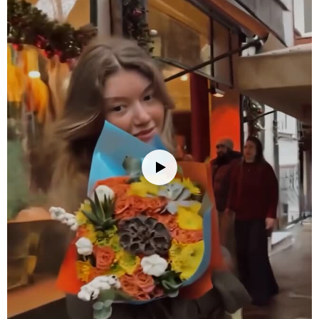
Tören ve Kutlamalar:
Düğün, nişan, iş kutlamaları veya özel
davetlerde, bu aranjman etkinliğinize zarif bir hava katacaktır.
Özellikle uzun süreli hatırlanacak ve etkileyici bir dekor olacaktır.
Pembe çardak gül ve sarı luna, bu tür özel anlar için mükemmeldir.
Yeni Ev Hediyesi:
Yeni bir eve taşınan sevdiklerinize, evlerine değer
katacak güzel ve anlamlı bir hediye seçeneği sunabilirsiniz. Bu şık
aranjman, her köşede mükemmel uyum sağlar ve modern
tasarımıyla yeni evde şıklık yaratır.
İş Yeri Dekorasyonu:
Ofislerde, çalışanların motivasyonunu
artırmak ve mekanları canlandırmak için bu aranjman mükemmel bir
seçim olabilir. Çalışma masasında veya toplantı odasında hoş bir
dekorasyon sağlar.
Bakım İpuçları
Ekstra bakım gerektirmeyen bu aranjman, yaşam alanlarınıza güzel
bir dokunuş yapmanızı sağlar.
Stok durumuna göre ürünlerde ufak değişiklikler olabilir.
Ürün Kodu:
no169