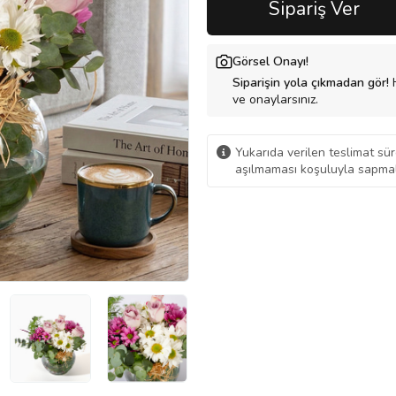
Sipariş Ver
Görsel Onayı!
Siparişin yola çıkmadan gör!
H
ve onaylarsınız.
Yukarıda verilen teslimat sür
aşılmaması koşuluyla sapmal