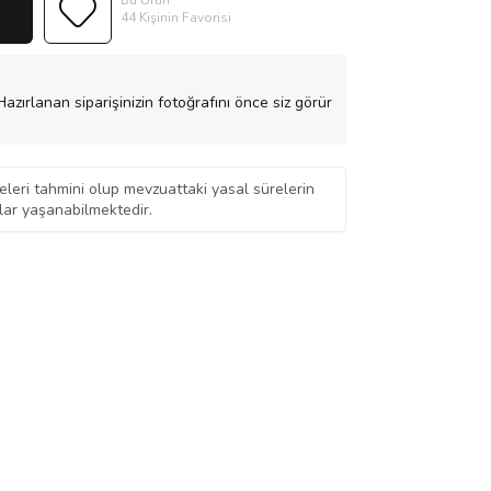
Bu Ürün
44 Kişinin Favorisi
azırlanan siparişinizin fotoğrafını önce siz görür
eleri tahmini olup mevzuattaki yasal sürelerin
ar yaşanabilmektedir.