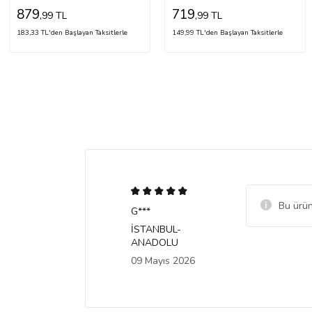
879
719
,99 TL
,99 TL
183,33 TL'den Başlayan Taksitlerle
149,99 TL'den Başlayan Taksitlerle
Bu ürün
G***
İSTANBUL-
ANADOLU
09 Mayıs 2026