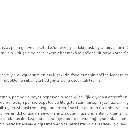
layıp lila gül ve mirkeladus'un etkileyici dokunuşlarıyla tamamlanır. Ok
 ve şık bir şekilde sergileyerek her mekâna çağdaş bir hava katar. Sev
leşimiyle duygularınızı en etkili şekilde ifade etmenizi sağlar. Modern
 not ekleme imkanıyla hediyenizi daha özel kılabilirsiniz.
nsıtan, pembe ve beyaz papatyanın sade güzelliğiyle yılbaşı atmosferin
de etmek için pembe papatya ve lila gülün zarif birleşimiyle hazırlanmı
ik uyumuyla aşkı ve duyguları en zarif şekilde anlatan özel bir aranjma
r veren dokunuşuyla sevdiklerinizin doğum gününü anlamlı kılan şık bi
e mirkeladus ile duygularınızı zarifçe ifade etmenizi sağlayan anlamlı bir 
 nazik birleşimiyle öğretmenlerinize minnettarlığınızı iletmek için uygu