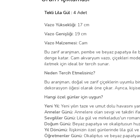
Tekli Lila Gül :
4 Adet
Vazo Yüksekliği:
17 cm
Vazo Genişliği:
19 cm
Vazo Malzemesi:
Cam
Bu zarif aranjman, pembe ve beyaz papatya ile baş
denge katar. Cam akvaryum vazo, çiçekleri modern
iletmek için ideal bir tercih sunar.
Neden Tercih Etmelisiniz?
Bu aranjman, doğal ve zarif çiçeklerin uyumlu bir
dekorasyon öğesi olarak öne çıkar. Ayrıca, kişisel
Hangi özel günler için uygun?
Yeni Yıl:
Yeni yılın taze ve umut dolu havasını ya
Anneler Günü:
Annelere olan sevgi ve takdiri ifa
Sevgililer Günü:
Lila gül ve mirkeladus'un romant
Doğum Günü:
Beyaz papatya ve okaliptusun huzu
Yıl Dönümü:
İlişkinizin özel günlerinde lila gül v
Öğretmenler Günü:
Okaliptus ve beyaz papatyanın