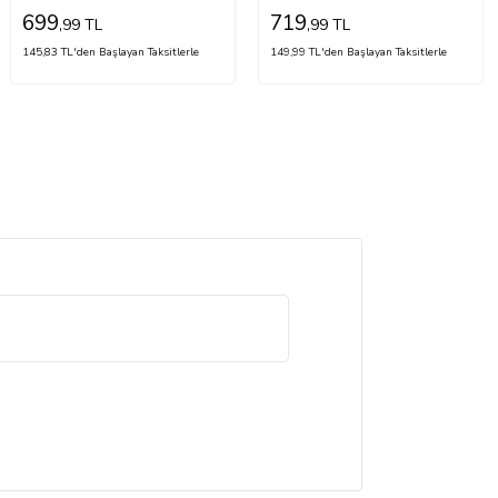
699
719
,99 TL
,99 TL
145,83 TL'den Başlayan Taksitlerle
149,99 TL'den Başlayan Taksitlerle