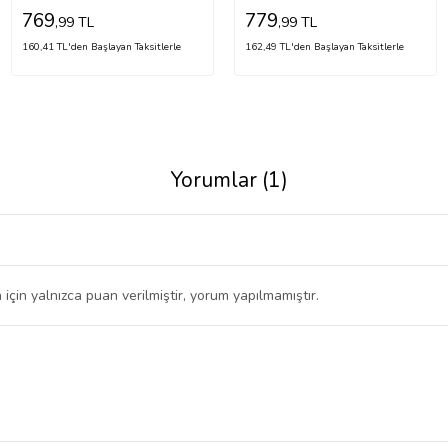
769
779
,99 TL
,99 TL
160,41 TL'den Başlayan Taksitlerle
162,49 TL'den Başlayan Taksitlerle
Yorumlar (1)
 için yalnızca puan verilmiştir, yorum yapılmamıştır.