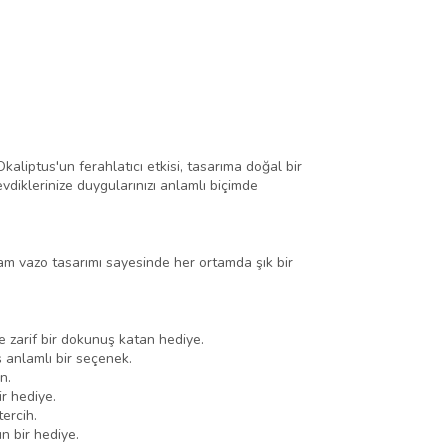
aliptus'un ferahlatıcı etkisi, tasarıma doğal bir
diklerinize duygularınızı anlamlı biçimde
 cam vazo tasarımı sayesinde her ortamda şık bir
e zarif bir dokunuş katan hediye.
ş anlamlı bir seçenek.
n.
r hediye.
tercih.
n bir hediye.