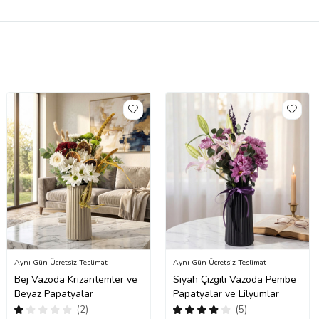
Aynı Gün Ücretsiz Teslimat
Aynı Gün Ücretsiz Teslimat
Bej Vazoda Krizantemler ve
Siyah Çizgili Vazoda Pembe
Beyaz Papatyalar
Papatyalar ve Lilyumlar
(2)
(5)