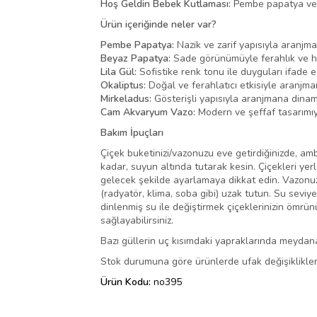
Hoş Geldin Bebek Kutlaması:
Pembe papatya ve l
Ürün içeriğinde neler var?
Pembe Papatya:
Nazik ve zarif yapısıyla aranjma
Beyaz Papatya:
Sade görünümüyle ferahlık ve hu
Lila Gül:
Sofistike renk tonu ile duyguları ifade e
Okaliptus:
Doğal ve ferahlatıcı etkisiyle aranjman
Mirkeladus:
Gösterişli yapısıyla aranjmana dinami
Cam Akvaryum Vazo:
Modern ve şeffaf tasarımıyl
Bakım İpuçları
Çiçek buketinizi/vazonuzu eve getirdiğinizde, amba
kadar, suyun altında tutarak kesin. Çiçekleri yer
gelecek şekilde ayarlamaya dikkat edin. Vazonuza
(radyatör, klima, soba gibi) uzak tutun. Su seviy
dinlenmiş su ile değiştirmek çiçeklerinizin ömrü
sağlayabilirsiniz.
Bazı güllerin uç kısımdaki yapraklarında meydana
Stok durumuna göre ürünlerde ufak değişiklikler 
Ürün Kodu:
no395