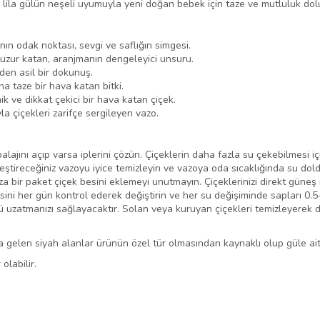
ila gülün neşeli uyumuyla yeni doğan bebek için taze ve mutluluk dolu
nın odak noktası, sevgi ve saflığın simgesi.
zur katan, aranjmanın dengeleyici unsuru.
den asil bir dokunuş.
a taze bir hava katan bitki.
k ve dikkat çekici bir hava katan çiçek.
a çiçekleri zarifçe sergileyen vazo.
lajını açıp varsa iplerini çözün. Çiçeklerin daha fazla su çekebilmesi iç
leştireceğiniz vazoyu iyice temizleyin ve vazoya oda sıcaklığında su dold
 bir paket çiçek besini eklemeyi unutmayın. Çiçeklerinizi direkt güneş 
esini her gün kontrol ederek değiştirin ve her su değişiminde sapları 0.
nü uzatmanızı sağlayacaktır. Solan veya kuruyan çiçekleri temizleyerek 
 gelen siyah alanlar ürünün özel tür olmasından kaynaklı olup güle ait
olabilir.