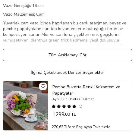
Vazo Genişliği:
19 cm
Vazo Malzemesi:
Cam
Yuvarlak cam vazo içinde hazırlanan bu canlı aranjman, beyaz ve
pembe papatyaların sarı top krizantemlerle buluştuğu ferah bir
kompozisyon sunar. Mor ve sarı luna çiçekleri renk geçişlerini
yumuşatırken, dianthus green trick kadifemsi yeşil dokusuyla
derinlik katar. Mirkeladus, pampas otu, geniş aspidistra yaprakları
ve ince ruskos yeşillikleri tasarımı doğal hatlarla çerçeveler. Şeffaf
Tüm Açıklamayı Gör
cam vazonun içine yerleştirilen yaprak detayı, aranjmana modern
ve şık bir görünüm kazandırır. Bahar esintisini her ortama taşıyan
bu tasarım, hem ev hem ofis dekorasyonunda sıcak ve sade bir
İlginizi Çekebilecek Benzer Seçenekler
dokunuş arayanlar için ideal bir tercihtir.
Neden Tercih Etmelisiniz?
Pembe Bukette Renkli Krizantem ve
Bu aranjman, dengeli renk uyumu ve doğal dokularıyla göz alıcı bir
Papatyalar
bütünlük sunar. Cam vazosu sayesinde herhangi bir ek düzenleme
Aynı Gün Ücretsiz Teslimat
gerektirmeden masaya, sehpaya ya da çalışma alanına kolayca
(5)
yerleştirilebilir. Papatya ve krizantemlerin uzun ömürlü yapısı,
1299
,00 TL
tazeliğin günlerce sürmesini sağlar. Hem kendiniz için hem de
sevdiklerinize hediye olarak çok yönlü bir seçim sunar; sade
zarafetiyle her ortama uyum sağlayarak kalıcı bir izlenim bırakır.
270,62 TL'den Başlayan Taksitlerle