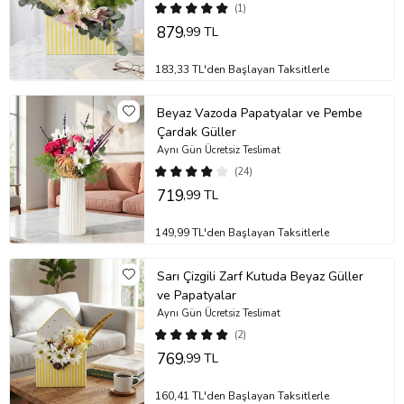
(1)
879
,99 TL
183,33 TL'den Başlayan Taksitlerle
Beyaz Vazoda Papatyalar ve Pembe
Çardak Güller
Aynı Gün Ücretsiz Teslimat
(24)
719
,99 TL
149,99 TL'den Başlayan Taksitlerle
Sarı Çizgili Zarf Kutuda Beyaz Güller
ve Papatyalar
Aynı Gün Ücretsiz Teslimat
(2)
769
,99 TL
160,41 TL'den Başlayan Taksitlerle