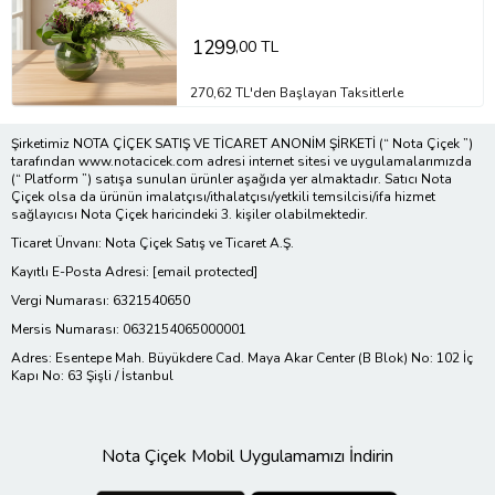
1299
,00 TL
270,62 TL'den Başlayan Taksitlerle
Şirketimiz NOTA ÇİÇEK SATIŞ VE TİCARET ANONİM ŞİRKETİ (“ Nota Çiçek ”)
tarafından www.notacicek.com adresi internet sitesi ve uygulamalarımızda
(“ Platform ”) satışa sunulan ürünler aşağıda yer almaktadır. Satıcı Nota
Çiçek olsa da ürünün imalatçısı/ithalatçısı/yetkili temsilcisi/ifa hizmet
sağlayıcısı Nota Çiçek haricindeki 3. kişiler olabilmektedir.
Ticaret Ünvanı: Nota Çiçek Satış ve Ticaret A.Ş.
Kayıtlı E-Posta Adresi:
[email protected]
Vergi Numarası: 6321540650
Mersis Numarası: 0632154065000001
Adres: Esentepe Mah. Büyükdere Cad. Maya Akar Center (B Blok) No: 102 İç
Kapı No: 63 Şişli / İstanbul
Nota Çiçek Mobil Uygulamamızı İndirin